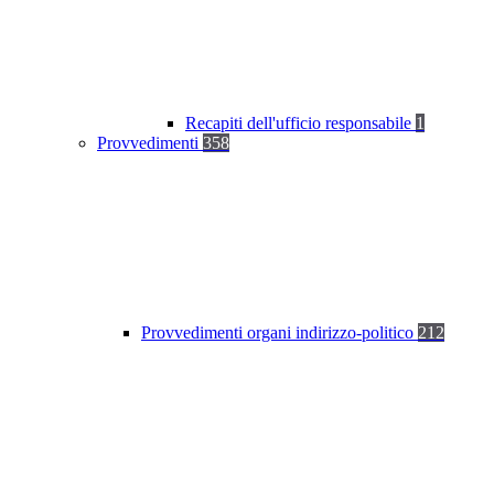
Recapiti dell'ufficio responsabile
1
Provvedimenti
358
Provvedimenti organi indirizzo-politico
212