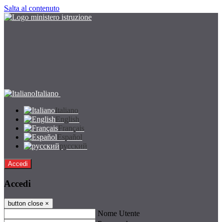
Salta al contenuto
Italiano
Italiano
English
Français
Español
русский
Accedi
Accedi
button close
×
Nome Utente