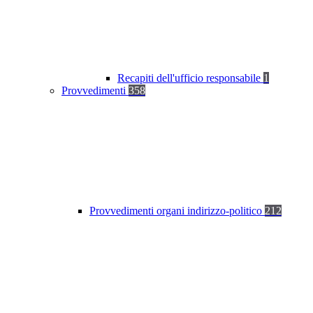
Recapiti dell'ufficio responsabile
1
Provvedimenti
358
Provvedimenti organi indirizzo-politico
212