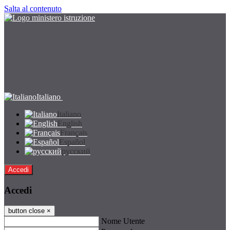
Salta al contenuto
Italiano
Italiano
English
Français
Español
русский
Accedi
Accedi
button close
×
Nome Utente