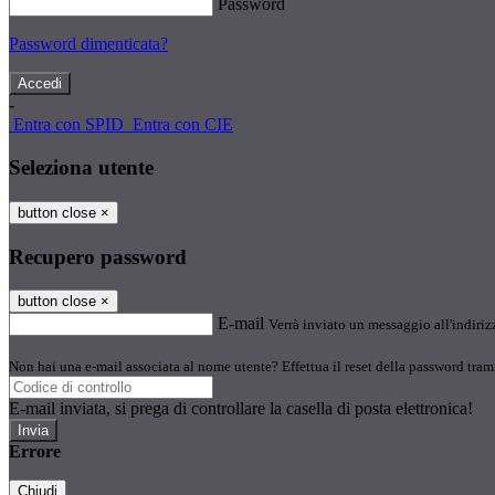
Password
Password dimenticata?
-
Entra con SPID
Entra con CIE
Seleziona utente
button close
×
Recupero password
button close
×
E-mail
Verrà inviato un messaggio all'indirizz
Non hai una e-mail associata al nome utente? Effettua il reset della password tram
E-mail inviata, si prega di controllare la casella di posta elettronica!
Errore
Chiudi