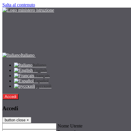
Salta al contenuto
Italiano
Italiano
English
Français
Español
русский
Accedi
Accedi
button close
×
Nome Utente