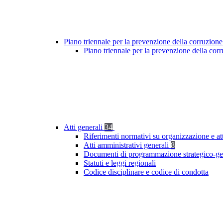
Piano triennale per la prevenzione della corruzione
Piano triennale per la prevenzione della cor
Atti generali
34
Riferimenti normativi su organizzazione e at
Atti amministrativi generali
8
Documenti di programmazione strategico-ge
Statuti e leggi regionali
Codice disciplinare e codice di condotta