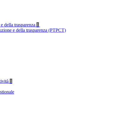
 e della trasparenza
1
ruzione e della trasparenza (PTPCT)
tività
1
stionale