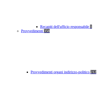
Recapiti dell'ufficio responsabile
1
Provvedimenti
358
Provvedimenti organi indirizzo-politico
212