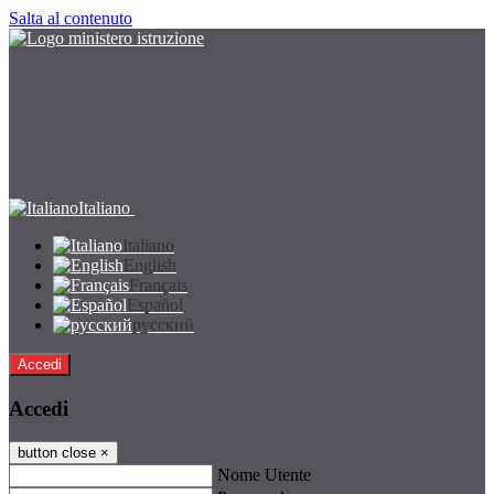
Salta al contenuto
Italiano
Italiano
English
Français
Español
русский
Accedi
Accedi
button close
×
Nome Utente