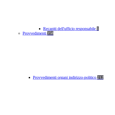
Recapiti dell'ufficio responsabile
1
Provvedimenti
358
Provvedimenti organi indirizzo-politico
212