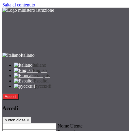
Salta al contenuto
Italiano
Italiano
English
Français
Español
русский
Accedi
Accedi
button close
×
Nome Utente