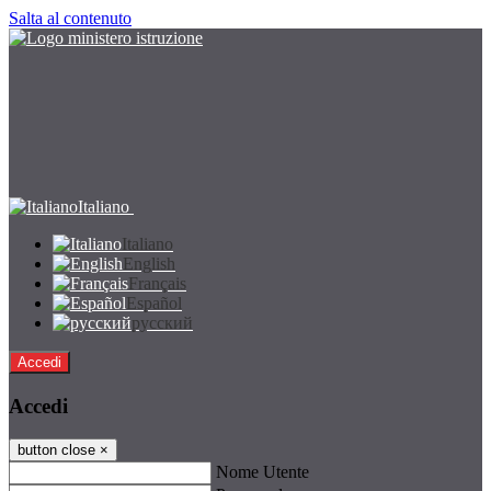
Salta al contenuto
Italiano
Italiano
English
Français
Español
русский
Accedi
Accedi
button close
×
Nome Utente