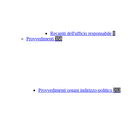
Recapiti dell'ufficio responsabile
1
Provvedimenti
358
Provvedimenti organi indirizzo-politico
212