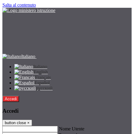
Salta al contenuto
Italiano
Italiano
English
Français
Español
русский
Accedi
Accedi
button close
×
Nome Utente