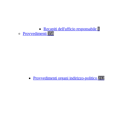
Recapiti dell'ufficio responsabile
1
Provvedimenti
358
Provvedimenti organi indirizzo-politico
212