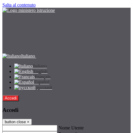
Salta al contenuto
Italiano
Italiano
English
Français
Español
русский
Accedi
Accedi
button close
×
Nome Utente