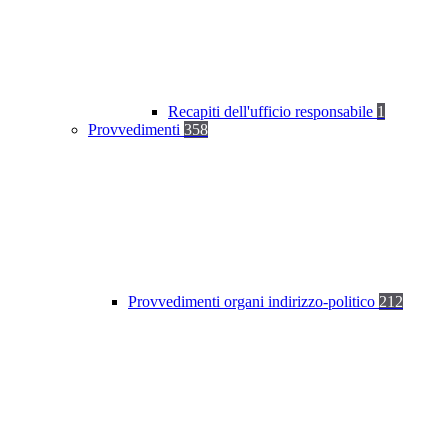
Recapiti dell'ufficio responsabile
1
Provvedimenti
358
Provvedimenti organi indirizzo-politico
212