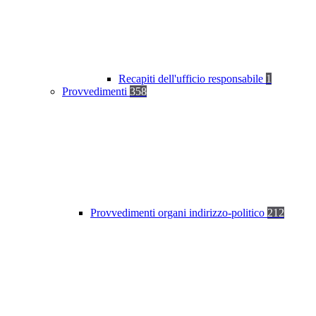
Recapiti dell'ufficio responsabile
1
Provvedimenti
358
Provvedimenti organi indirizzo-politico
212