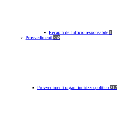
Recapiti dell'ufficio responsabile
1
Provvedimenti
358
Provvedimenti organi indirizzo-politico
212