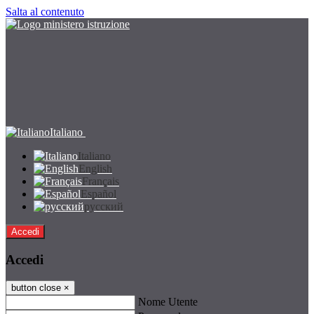
Salta al contenuto
Italiano
Italiano
English
Français
Español
русский
Accedi
Accedi
button close
×
Nome Utente