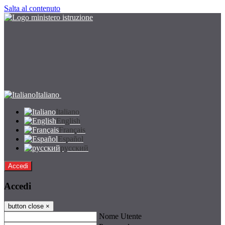
Salta al contenuto
Italiano
Italiano
English
Français
Español
русский
Accedi
Accedi
button close
×
Nome Utente