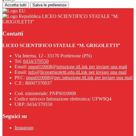
Accetta tutti
Salva le preferenze
LICEO SCIENTIFICO STATALE “M.
GRIGOLETTI”
Contatti
LICEO SCIENTIFICO STATALE “M. GRIGOLETTI”
Via Interna, 12 - 33170 Pordenone (PN)
Tel:
0434/370550
Email:
pnps010008@istruzione.it
Link per inviare una mail
Email:
info@liceogrigoletti.edu.it
Link per inviare una mail
PEC:
pnps010008@pec.istruzione.it
Link per inviare una mail
C.F.: 80007370937
Cod. ministeriale: PNPS010008
Codice univoco fatturazione elettronica: UFW9Q4
URP: 0434/370550
Seguici su
Instagram