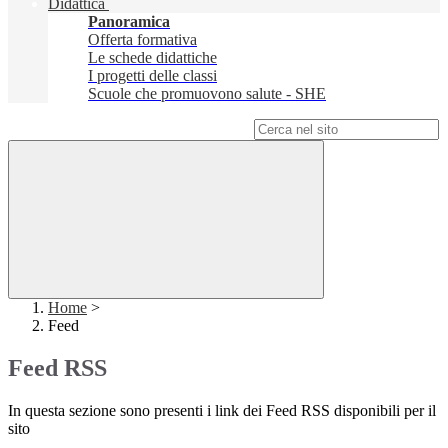
Didattica
Panoramica
Offerta formativa
Le schede didattiche
I progetti delle classi
Scuole che promuovono salute - SHE
Campo di ricerca per le pagine del sito
Home
>
Feed
Feed RSS
In questa sezione sono presenti i link dei Feed RSS disponibili per il
sito