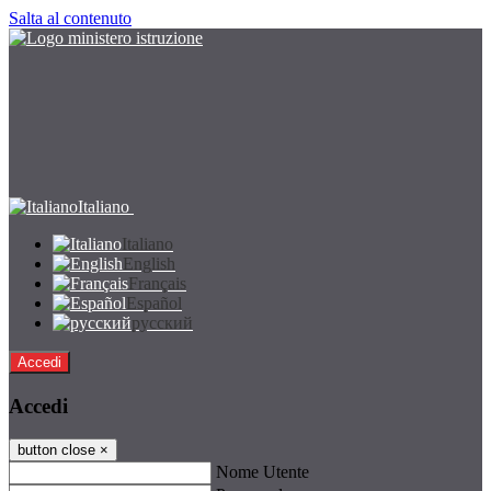
Salta al contenuto
Italiano
Italiano
English
Français
Español
русский
Accedi
Accedi
button close
×
Nome Utente