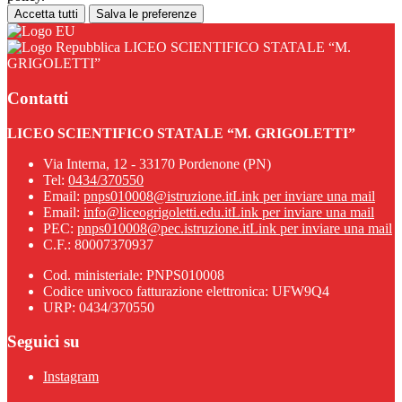
Accetta tutti
Salva le preferenze
LICEO SCIENTIFICO STATALE “M.
GRIGOLETTI”
Contatti
LICEO SCIENTIFICO STATALE “M. GRIGOLETTI”
Via Interna, 12 - 33170 Pordenone (PN)
Tel:
0434/370550
Email:
pnps010008@istruzione.it
Link per inviare una mail
Email:
info@liceogrigoletti.edu.it
Link per inviare una mail
PEC:
pnps010008@pec.istruzione.it
Link per inviare una mail
C.F.: 80007370937
Cod. ministeriale: PNPS010008
Codice univoco fatturazione elettronica: UFW9Q4
URP: 0434/370550
Seguici su
Instagram