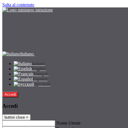
Salta al contenuto
Italiano
Italiano
English
Français
Español
русский
Accedi
Accedi
button close
×
Nome Utente