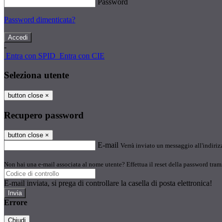
Password
Password dimenticata?
-
Entra con SPID
Entra con CIE
Seleziona utente
button close
×
Recupero password
button close
×
E-mail
Verrà inviato un messaggio all'indirizz
Non hai una e-mail associata al nome utente? Effettua il reset della password tram
E-mail inviata, si prega di controllare la casella di posta elettronica!
Errore
Chiudi