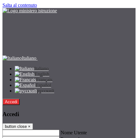
Salta al contenuto
Italiano
Italiano
English
Français
Español
русский
Accedi
Accedi
button close
×
Nome Utente