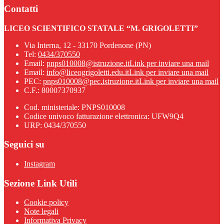
Contatti
LICEO SCIENTIFICO STATALE “M. GRIGOLETTI”
Via Interna, 12 - 33170 Pordenone (PN)
Tel:
0434/370550
Email:
pnps010008@istruzione.it
Link per inviare una mail
Email:
info@liceogrigoletti.edu.it
Link per inviare una mail
PEC:
pnps010008@pec.istruzione.it
Link per inviare una mail
C.F.: 80007370937
Cod. ministeriale: PNPS010008
Codice univoco fatturazione elettronica: UFW9Q4
URP: 0434/370550
Seguici su
Instagram
Sezione Link Utili
Cookie policy
Note legali
Informativa Privacy