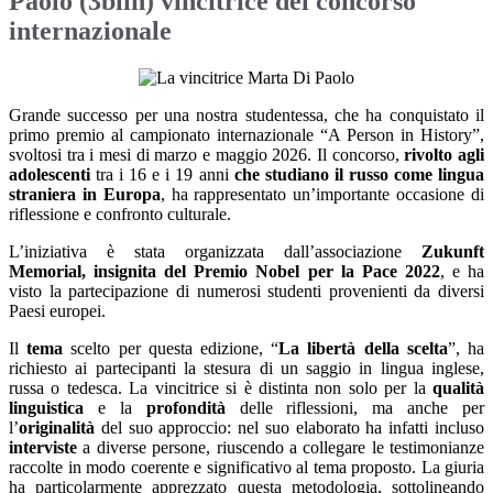
Paolo (3blin) vincitrice del concorso
internazionale
Grande successo per una nostra studentessa, che ha conquistato il
primo premio al campionato internazionale “A Person in History”,
svoltosi tra i mesi di marzo e maggio 2026. Il concorso,
rivolto agli
adolescenti
tra i 16 e i 19 anni
che studiano il russo come lingua
straniera in Europa
, ha rappresentato un’importante occasione di
riflessione e confronto culturale.
L’iniziativa è stata organizzata dall’associazione
Zukunft
Memorial, insignita del Premio Nobel per la Pace 2022
, e ha
visto la partecipazione di numerosi studenti provenienti da diversi
Paesi europei.
Il
tema
scelto per questa edizione, “
La libertà della scelta
”, ha
richiesto ai partecipanti la stesura di un saggio in lingua inglese,
russa o tedesca. La vincitrice si è distinta non solo per la
qualità
linguistica
e la
profondità
delle riflessioni, ma anche per
l’
originalità
del suo approccio: nel suo elaborato ha infatti incluso
interviste
a diverse persone, riuscendo a collegare le testimonianze
raccolte in modo coerente e significativo al tema proposto. La giuria
ha particolarmente apprezzato questa metodologia, sottolineando