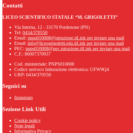
Contatti
LICEO SCIENTIFICO STATALE “M. GRIGOLETTI”
Via Interna, 12 - 33170 Pordenone (PN)
Tel:
0434/370550
Email:
pnps010008@istruzione.it
Link per inviare una mail
Email:
info@liceogrigoletti.edu.it
Link per inviare una mail
PEC:
pnps010008@pec.istruzione.it
Link per inviare una mail
C.F.: 80007370937
Cod. ministeriale: PNPS010008
Codice univoco fatturazione elettronica: UFW9Q4
URP: 0434/370550
Seguici su
Instagram
Sezione Link Utili
Cookie policy
Note legali
Informativa Privacy