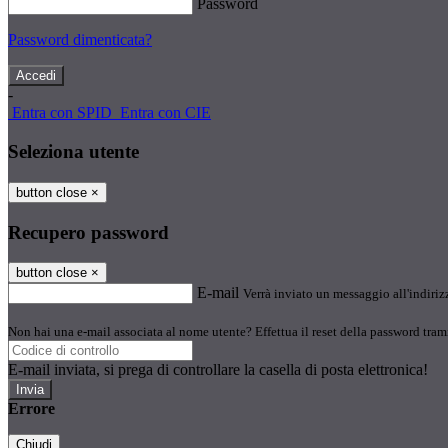
Password
Password dimenticata?
-
Entra con SPID
Entra con CIE
Seleziona utente
button close
×
Recupero password
button close
×
E-mail
Verrà inviato un messaggio all'indirizz
Non hai una e-mail associata al nome utente? Effettua il reset della password tram
E-mail inviata, si prega di controllare la casella di posta elettronica!
Errore
Chiudi