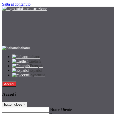
Salta al contenuto
Italiano
Italiano
English
Français
Español
русский
Accedi
Accedi
button close
×
Nome Utente