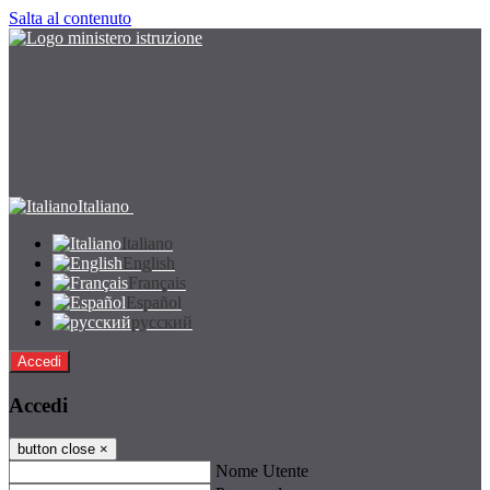
Salta al contenuto
Italiano
Italiano
English
Français
Español
русский
Accedi
Accedi
button close
×
Nome Utente