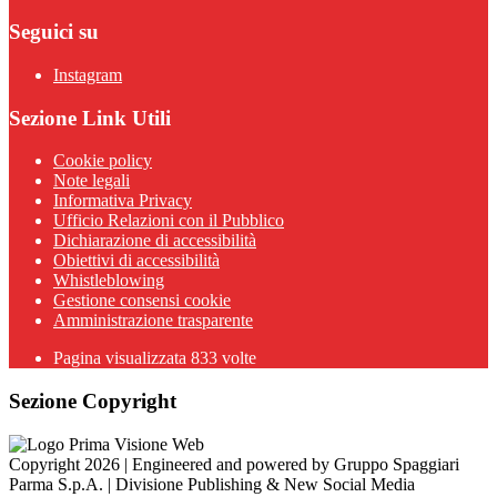
Seguici su
Instagram
Sezione Link Utili
Cookie policy
Note legali
Informativa Privacy
Ufficio Relazioni con il Pubblico
Dichiarazione di accessibilità
Obiettivi di accessibilità
Whistleblowing
Gestione consensi cookie
Amministrazione trasparente
Pagina visualizzata
833
volte
Sezione Copyright
Copyright 2026 | Engineered and powered by Gruppo Spaggiari
Parma S.p.A. | Divisione Publishing & New Social Media