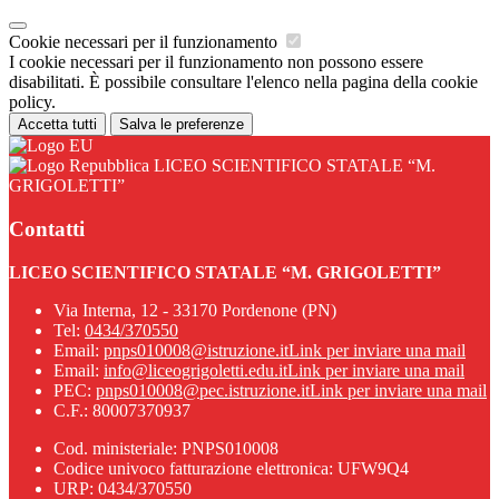
Cookie necessari per il funzionamento
I cookie necessari per il funzionamento non possono essere
disabilitati. È possibile consultare l'elenco nella pagina della cookie
policy.
Accetta tutti
Salva le preferenze
LICEO SCIENTIFICO STATALE “M.
GRIGOLETTI”
Contatti
LICEO SCIENTIFICO STATALE “M. GRIGOLETTI”
Via Interna, 12 - 33170 Pordenone (PN)
Tel:
0434/370550
Email:
pnps010008@istruzione.it
Link per inviare una mail
Email:
info@liceogrigoletti.edu.it
Link per inviare una mail
PEC:
pnps010008@pec.istruzione.it
Link per inviare una mail
C.F.: 80007370937
Cod. ministeriale: PNPS010008
Codice univoco fatturazione elettronica: UFW9Q4
URP: 0434/370550