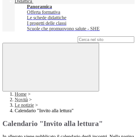
Didattica
Panoramica
Offerta formativa
Le schede didattiche
I progetti delle classi
Scuole che promuovono salute - SHE
Campo di ricerca per le pagine del sito
Home
>
Novità
>
Le notizie
>
Calendario "Invito alla lettura"
Calendario "Invito alla lettura"
In allegato viene pubblicato il calendario degli incontri. Nella pagina