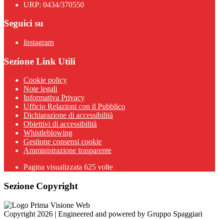
URP: 0434/370550
Seguici su
Instagram
Sezione Link Utili
Cookie policy
Note legali
Informativa Privacy
Ufficio Relazioni con il Pubblico
Dichiarazione di accessibilità
Obiettivi di accessibilità
Whistleblowing
Gestione consensi cookie
Amministrazione trasparente
Pagina visualizzata
625
volte
Sezione Copyright
Copyright 2026 | Engineered and powered by Gruppo Spaggiari