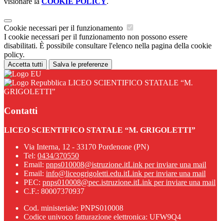
visionare la
COOKIE POLICY
.
Cookie necessari per il funzionamento
I cookie necessari per il funzionamento non possono essere
disabilitati. È possibile consultare l'elenco nella pagina della cookie
policy.
Accetta tutti
Salva le preferenze
LICEO SCIENTIFICO STATALE “M.
GRIGOLETTI”
Contatti
LICEO SCIENTIFICO STATALE “M. GRIGOLETTI”
Via Interna, 12 - 33170 Pordenone (PN)
Tel:
0434/370550
Email:
pnps010008@istruzione.it
Link per inviare una mail
Email:
info@liceogrigoletti.edu.it
Link per inviare una mail
PEC:
pnps010008@pec.istruzione.it
Link per inviare una mail
C.F.: 80007370937
Cod. ministeriale: PNPS010008
Codice univoco fatturazione elettronica: UFW9Q4