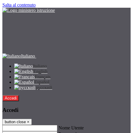
Salta al contenuto
Italiano
Italiano
English
Français
Español
русский
Accedi
Accedi
button close
×
Nome Utente