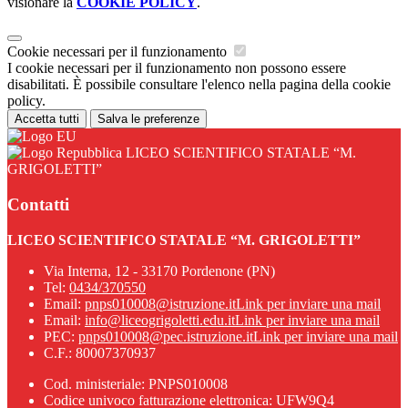
visionare la
COOKIE POLICY
.
Cookie necessari per il funzionamento
I cookie necessari per il funzionamento non possono essere
disabilitati. È possibile consultare l'elenco nella pagina della cookie
policy.
Accetta tutti
Salva le preferenze
LICEO SCIENTIFICO STATALE “M.
GRIGOLETTI”
Contatti
LICEO SCIENTIFICO STATALE “M. GRIGOLETTI”
Via Interna, 12 - 33170 Pordenone (PN)
Tel:
0434/370550
Email:
pnps010008@istruzione.it
Link per inviare una mail
Email:
info@liceogrigoletti.edu.it
Link per inviare una mail
PEC:
pnps010008@pec.istruzione.it
Link per inviare una mail
C.F.: 80007370937
Cod. ministeriale: PNPS010008
Codice univoco fatturazione elettronica: UFW9Q4