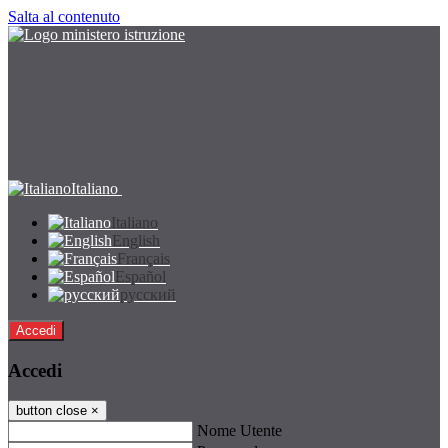
Salta al contenuto
Italiano
Italiano
English
Français
Español
русский
Accedi
Accedi
button close
×
Nome Utente