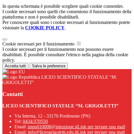
In questa schermata è possibile scegliere quali cookie consentire.
I cookie necessari sono quelli che consentono il funzionamento della
piattaforma e non è possibile disabilitarli.
Per conoscere quali sono i cookie necessari al funzionamento potete
visionare la
COOKIE POLICY
.
Cookie necessari per il funzionamento
I cookie necessari per il funzionamento non possono essere
disabilitati. È possibile consultare l'elenco nella pagina della cookie
policy.
Accetta tutti
Salva le preferenze
LICEO SCIENTIFICO STATALE “M.
GRIGOLETTI”
Contatti
LICEO SCIENTIFICO STATALE “M. GRIGOLETTI”
Via Interna, 12 - 33170 Pordenone (PN)
Tel:
0434/370550
Email:
pnps010008@istruzione.it
Link per inviare una mail
Email:
info@liceogrigoletti.edu.it
Link per inviare una mail