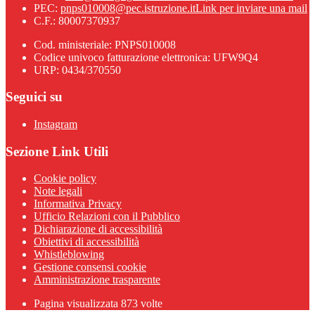
PEC:
pnps010008@pec.istruzione.it
Link per inviare una mail
C.F.: 80007370937
Cod. ministeriale: PNPS010008
Codice univoco fatturazione elettronica: UFW9Q4
URP: 0434/370550
Seguici su
Instagram
Sezione Link Utili
Cookie policy
Note legali
Informativa Privacy
Ufficio Relazioni con il Pubblico
Dichiarazione di accessibilità
Obiettivi di accessibilità
Whistleblowing
Gestione consensi cookie
Amministrazione trasparente
Pagina visualizzata
873
volte