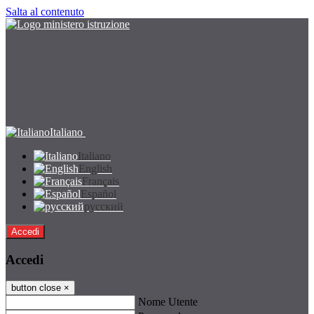
Salta al contenuto
Italiano
Italiano
English
Français
Español
русский
Accedi
Accedi
button close
×
Nome Utente