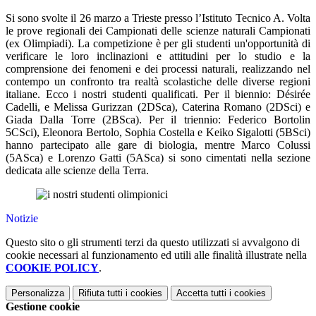
Si sono svolte il 26 marzo a Trieste presso l’Istituto Tecnico A. Volta
le prove regionali dei Campionati delle scienze naturali Campionati
(ex Olimpiadi). La competizione è per gli studenti un'opportunità di
verificare le loro inclinazioni e attitudini per lo studio e la
comprensione dei fenomeni e dei processi naturali, realizzando nel
contempo un confronto tra realtà scolastiche delle diverse regioni
italiane. Ecco i nostri studenti qualificati. Per il biennio: Désirée
Cadelli, e Melissa Gurizzan (2DSca), Caterina Romano (2DSci) e
Giada Dalla Torre (2BSca). Per il triennio: Federico Bortolin
5CSci), Eleonora Bertolo, Sophia Costella e Keiko Sigalotti (5BSci)
hanno partecipato alle gare di biologia, mentre Marco Colussi
(5ASca) e Lorenzo Gatti (5ASca) si sono cimentati nella sezione
dedicata alle scienze della Terra.
Notizie
Questo sito o gli strumenti terzi da questo utilizzati si avvalgono di
cookie necessari al funzionamento ed utili alle finalità illustrate nella
COOKIE POLICY
.
Personalizza
Rifiuta tutti
i cookies
Accetta tutti
i cookies
Gestione cookie