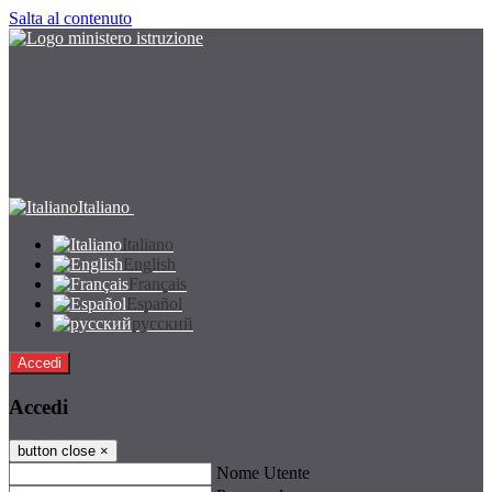
Salta al contenuto
Italiano
Italiano
English
Français
Español
русский
Accedi
Accedi
button close
×
Nome Utente