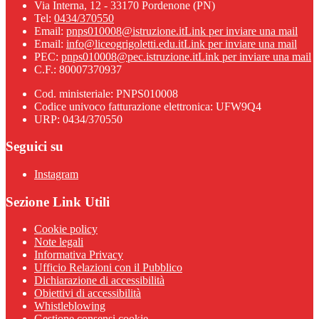
Via Interna, 12 - 33170 Pordenone (PN)
Tel:
0434/370550
Email:
pnps010008@istruzione.it
Link per inviare una mail
Email:
info@liceogrigoletti.edu.it
Link per inviare una mail
PEC:
pnps010008@pec.istruzione.it
Link per inviare una mail
C.F.: 80007370937
Cod. ministeriale: PNPS010008
Codice univoco fatturazione elettronica: UFW9Q4
URP: 0434/370550
Seguici su
Instagram
Sezione Link Utili
Cookie policy
Note legali
Informativa Privacy
Ufficio Relazioni con il Pubblico
Dichiarazione di accessibilità
Obiettivi di accessibilità
Whistleblowing
Gestione consensi cookie