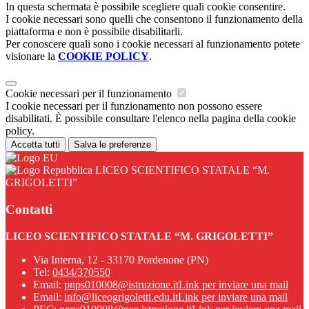
In questa schermata è possibile scegliere quali cookie consentire.
I cookie necessari sono quelli che consentono il funzionamento della
piattaforma e non è possibile disabilitarli.
Per conoscere quali sono i cookie necessari al funzionamento potete
visionare la
COOKIE POLICY
.
Cookie necessari per il funzionamento
I cookie necessari per il funzionamento non possono essere
disabilitati. È possibile consultare l'elenco nella pagina della cookie
policy.
Accetta tutti
Salva le preferenze
LICEO SCIENTIFICO STATALE “M.
GRIGOLETTI”
Contatti
LICEO SCIENTIFICO STATALE “M. GRIGOLETTI”
Via Interna, 12 - 33170 Pordenone (PN)
Tel:
0434/370550
Email:
pnps010008@istruzione.it
Link per inviare una mail
Email:
info@liceogrigoletti.edu.it
Link per inviare una mail