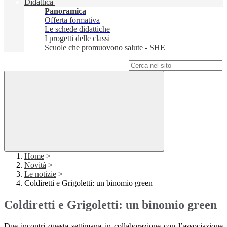
Didattica
Panoramica
Offerta formativa
Le schede didattiche
I progetti delle classi
Scuole che promuovono salute - SHE
Campo di ricerca per le pagine del sito
Home
>
Novità
>
Le notizie
>
Coldiretti e Grigoletti: un binomio green
Coldiretti e Grigoletti: un binomio green
Due incontri questa settimana in collaborazione con l’associazione