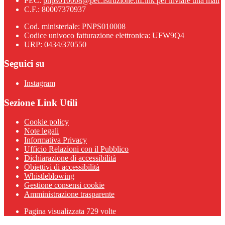
PEC:
pnps010008@pec.istruzione.it
Link per inviare una mail
C.F.: 80007370937
Cod. ministeriale: PNPS010008
Codice univoco fatturazione elettronica: UFW9Q4
URP: 0434/370550
Seguici su
Instagram
Sezione Link Utili
Cookie policy
Note legali
Informativa Privacy
Ufficio Relazioni con il Pubblico
Dichiarazione di accessibilità
Obiettivi di accessibilità
Whistleblowing
Gestione consensi cookie
Amministrazione trasparente
Pagina visualizzata
729
volte