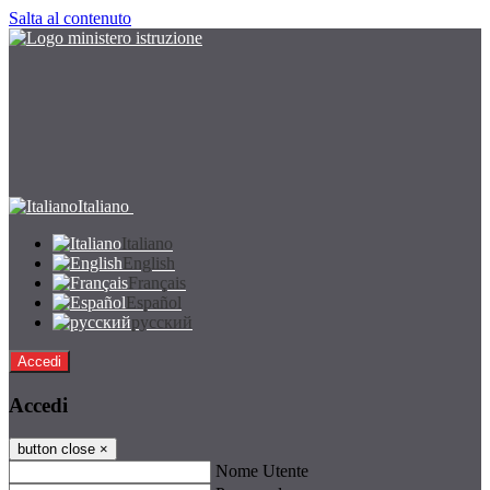
Salta al contenuto
Italiano
Italiano
English
Français
Español
русский
Accedi
Accedi
button close
×
Nome Utente