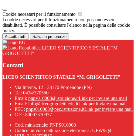
Cookie necessari per il funzionamento
I cookie necessari per il funzionamento non possono essere
disabilitati. È possibile consultare l'elenco nella pagina della cookie
policy.
Accetta tutti
Salva le preferenze
LICEO SCIENTIFICO STATALE “M.
GRIGOLETTI”
Contatti
LICEO SCIENTIFICO STATALE “M. GRIGOLETTI”
Via Interna, 12 - 33170 Pordenone (PN)
Tel:
0434/370550
Email:
pnps010008@istruzione.it
Link per inviare una mail
Email:
info@liceogrigoletti.edu.it
Link per inviare una mail
PEC:
pnps010008@pec.istruzione.it
Link per inviare una mail
C.F.: 80007370937
Cod. ministeriale: PNPS010008
Codice univoco fatturazione elettronica: UFW9Q4
URP: 0434/370550