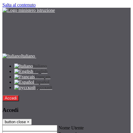
Salta al contenuto
Italiano
Italiano
English
Français
Español
русский
Accedi
Accedi
button close
×
Nome Utente