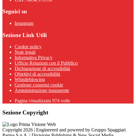
Seguici su
Instagram
Sezione Link Utili
Cookie policy
Note legali
Informativa Privacy
Ufficio Relazioni con il Pubblico
Dichiarazione di accessibilità
Obiettivi di accessibilità
Whistleblowing
Gestione consensi cookie
Amministrazione trasparente
Pagina visualizzata
974
volte
Sezione Copyright
Copyright 2026 | Engineered and powered by Gruppo Spaggiari
Parma S.p.A. | Divisione Publishing & New Social Media