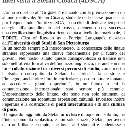
intervista a Stefan Cioaca (4DSCA)
L’anno scolastico al “Grigoletti” è iniziato con la premiazione di un
alunno meritevole, Stefan Cioaca, studente della classe quarta che,
pur frequentando l’indirizzo SCA, ha scelto di dedicare tempo ed
energie all’apprendimento del
russo
, ottenendo con successo
una
certificazione
linguistica riconosciuta a livello internazionale, il
TORFL
(Test of Russian as a Foreign Language), rilasciato
dall’
Università degli Studi di San Pietroburgo
.
In un mondo sempre più interconnesso, la conoscenza delle lingue
straniere rappresenta una chiave fondamentale per il futuro dei
giovani. Nel nostro istituto questa consapevolezza si traduce non
solo nell’offerta formativa dell’indirizzo linguistico, ma anche in una
forte
collaborazione fra i diversi percorsi di studio
, come mostra
il risultato conseguito da Stefan. La curiosità, la passione e
l’impegno, anche oltre l’orario curricolare, possono portare lontano,
ad accedere a grandi opportunità, in un futuro in cui la
comunicazione internazionale sarà sempre più centrale.
L’apprendimento delle lingue, che sono non solo strumenti di
comunicazione ma soprattutto espressioni culturali, favorisce inoltre
l’apertura e la costruzione di
ponti interculturali
e di una
cultura
di pace
.
Il traguardo raggiunto da Stefan arricchisce dunque non solo lui, ma
l’intera comunità scolastica, e non solo. Grazie, Stefan, per averci
dato un brillante esempio, che invita altri studenti e studentesse a