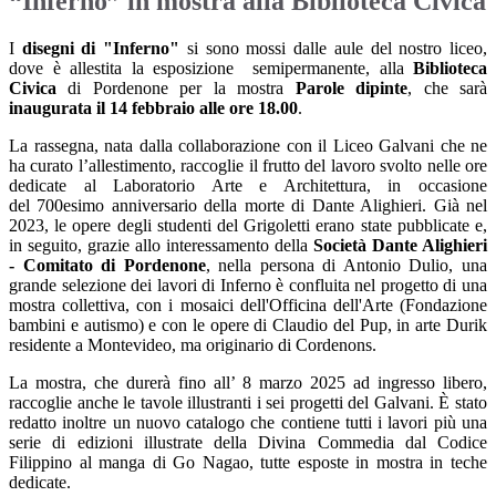
“Inferno” in mostra alla Biblioteca Civica
I
disegni di "Inferno"
si sono mossi dalle aule del nostro liceo,
dove è allestita la esposizione semipermanente, alla
Biblioteca
Civica
di Pordenone per la mostra
Parole dipinte
, che sarà
inaugurata il 14 febbraio alle ore 18.00
.
La rassegna, nata dalla collaborazione con il Liceo Galvani che ne
ha curato l’allestimento, raccoglie il frutto del lavoro svolto nelle ore
dedicate al Laboratorio Arte e Architettura, in occasione
del 700esimo anniversario della morte di Dante Alighieri. Già nel
2023, le opere degli studenti del Grigoletti erano state pubblicate e,
in seguito, grazie allo interessamento della
Società Dante Alighieri
- Comitato di Pordenone
, nella persona di Antonio Dulio, una
grande selezione dei lavori di Inferno è confluita nel progetto di una
mostra collettiva, con i mosaici dell'Officina dell'Arte (Fondazione
bambini e autismo) e con le opere di Claudio del Pup, in arte Durik
residente a Montevideo, ma originario di Cordenons.
La mostra, che durerà fino all’ 8 marzo 2025 ad ingresso libero,
raccoglie anche le tavole illustranti i sei progetti del Galvani. È stato
redatto inoltre un nuovo catalogo che contiene tutti i lavori più una
serie di edizioni illustrate della Divina Commedia dal Codice
Filippino al manga di Go Nagao, tutte esposte in mostra in teche
dedicate.