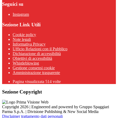
Seguici su
Instagram
Sezione Link Utili
Cookie policy
Note legali
Informativa Privacy
Ufficio Relazioni con il Pubblico
Dichiarazione di accessibilità
Obiettivi di accessibilità
Whistleblowing
Gestione consensi cookie
Amministrazione trasparente
Pagina visualizzata
514
volte
Sezione Copyright
Copyright 2026 | Engineered and powered by Gruppo Spaggiari
Parma S.p.A. | Divisione Publishing & New Social Media
Disclaimer trattamento dati personali