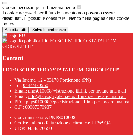
Cookie necessari per il funzionamento
I cookie necessari per il funzionamento non possono essere
disabilitati. È possibile consultare l'elenco nella pagina della cookie
policy.
Accetta tutti
Salva le preferenze
LICEO SCIENTIFICO STATALE “M.
GRIGOLETTI”
Contatti
LICEO SCIENTIFICO STATALE “M. GRIGOLETTI”
Via Interna, 12 - 33170 Pordenone (PN)
Tel:
0434/370550
Email:
pnps010008@istruzione.it
Link per inviare una mail
Email:
info@liceogrigoletti.edu.it
Link per inviare una mail
PEC:
pnps010008@pec.istruzione.it
Link per inviare una mail
C.F.: 80007370937
Cod. ministeriale: PNPS010008
Codice univoco fatturazione elettronica: UFW9Q4
URP: 0434/370550