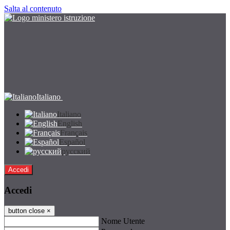
Salta al contenuto
Italiano
Italiano
English
Français
Español
русский
Accedi
Accedi
button close
×
Nome Utente