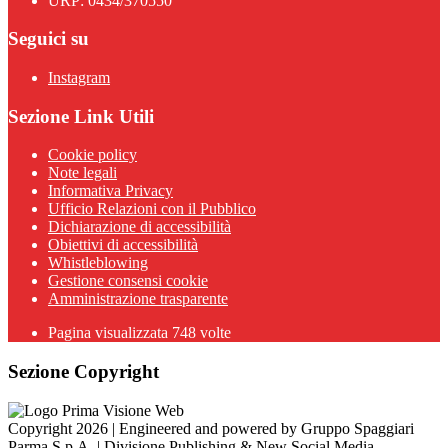
URP: 0434/370550
Seguici su
Instagram
Sezione Link Utili
Cookie policy
Note legali
Informativa Privacy
Ufficio Relazioni con il Pubblico
Dichiarazione di accessibilità
Obiettivi di accessibilità
Whistleblowing
Gestione consensi cookie
Amministrazione trasparente
Pagina visualizzata
748
volte
Sezione Copyright
Copyright 2026 | Engineered and powered by Gruppo Spaggiari
Parma S.p.A. | Divisione Publishing & New Social Media