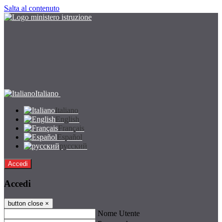
Salta al contenuto
Italiano
Italiano
English
Français
Español
русский
Accedi
Accedi
button close
×
Nome Utente