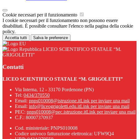
Cookie necessari per il funzionamento
I cookie necessari per il funzionamento non possono essere
disabilitati. È possibile consultare l'elenco nella pagina della cookie
policy.
Accetta tutti
Salva le preferenze
LICEO SCIENTIFICO STATALE “M.
GRIGOLETTI”
Contatti
LICEO SCIENTIFICO STATALE “M. GRIGOLETTI”
Via Interna, 12 - 33170 Pordenone (PN)
Tel:
0434/370550
Email:
pnps010008@istruzione.it
Link per inviare una mail
Email:
info@liceogrigoletti.edu.it
Link per inviare una mail
PEC:
pnps010008@pec.istruzione.it
Link per inviare una mail
C.F.: 80007370937
Cod. ministeriale: PNPS010008
Codice univoco fatturazione elettronica: UFW9Q4