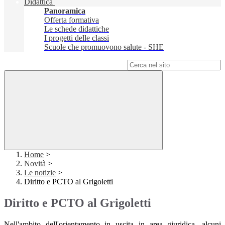
Didattica
Panoramica
Offerta formativa
Le schede didattiche
I progetti delle classi
Scuole che promuovono salute - SHE
Campo di ricerca per le pagine del sito
Home
>
Novità
>
Le notizie
>
Diritto e PCTO al Grigoletti
Diritto e PCTO al Grigoletti
Nell'ambito dell'orientamento in uscita in area giuridica, alcuni