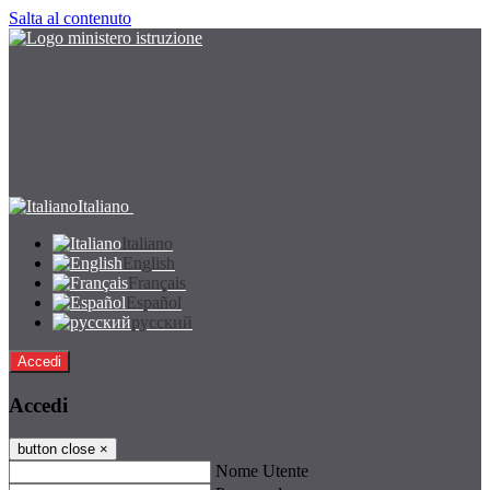
Salta al contenuto
Italiano
Italiano
English
Français
Español
русский
Accedi
Accedi
button close
×
Nome Utente