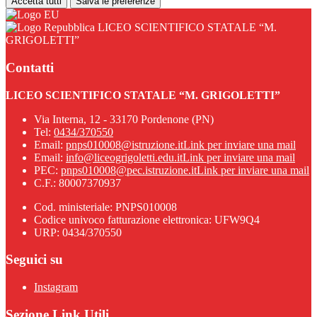
Accetta tutti
Salva le preferenze
LICEO SCIENTIFICO STATALE “M.
GRIGOLETTI”
Contatti
LICEO SCIENTIFICO STATALE “M. GRIGOLETTI”
Via Interna, 12 - 33170 Pordenone (PN)
Tel:
0434/370550
Email:
pnps010008@istruzione.it
Link per inviare una mail
Email:
info@liceogrigoletti.edu.it
Link per inviare una mail
PEC:
pnps010008@pec.istruzione.it
Link per inviare una mail
C.F.: 80007370937
Cod. ministeriale: PNPS010008
Codice univoco fatturazione elettronica: UFW9Q4
URP: 0434/370550
Seguici su
Instagram
Sezione Link Utili