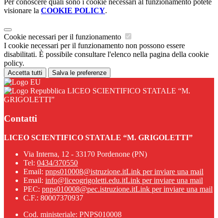
Per conoscere quali sono i cookie necessari al funzionamento potete
visionare la
COOKIE POLICY
.
Cookie necessari per il funzionamento
I cookie necessari per il funzionamento non possono essere
disabilitati. È possibile consultare l'elenco nella pagina della cookie
policy.
Accetta tutti
Salva le preferenze
LICEO SCIENTIFICO STATALE “M.
GRIGOLETTI”
Contatti
LICEO SCIENTIFICO STATALE “M. GRIGOLETTI”
Via Interna, 12 - 33170 Pordenone (PN)
Tel:
0434/370550
Email:
pnps010008@istruzione.it
Link per inviare una mail
Email:
info@liceogrigoletti.edu.it
Link per inviare una mail
PEC:
pnps010008@pec.istruzione.it
Link per inviare una mail
C.F.: 80007370937
Cod. ministeriale: PNPS010008