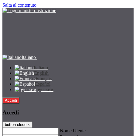
Salta al contenuto
Italiano
Italiano
English
Français
Español
русский
Accedi
Accedi
button close
×
Nome Utente