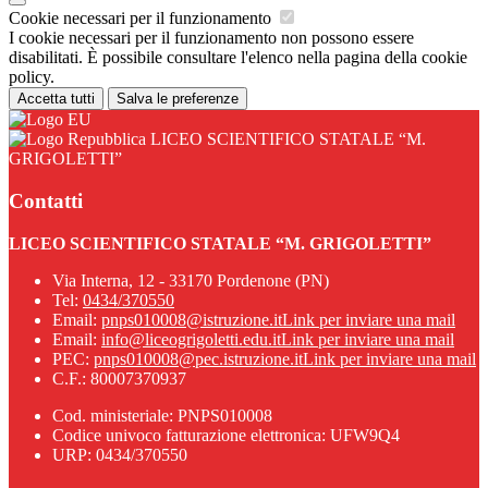
Cookie necessari per il funzionamento
I cookie necessari per il funzionamento non possono essere
disabilitati. È possibile consultare l'elenco nella pagina della cookie
policy.
Accetta tutti
Salva le preferenze
LICEO SCIENTIFICO STATALE “M.
GRIGOLETTI”
Contatti
LICEO SCIENTIFICO STATALE “M. GRIGOLETTI”
Via Interna, 12 - 33170 Pordenone (PN)
Tel:
0434/370550
Email:
pnps010008@istruzione.it
Link per inviare una mail
Email:
info@liceogrigoletti.edu.it
Link per inviare una mail
PEC:
pnps010008@pec.istruzione.it
Link per inviare una mail
C.F.: 80007370937
Cod. ministeriale: PNPS010008
Codice univoco fatturazione elettronica: UFW9Q4
URP: 0434/370550