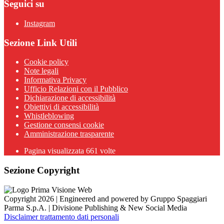
Seguici su
Instagram
Sezione Link Utili
Cookie policy
Note legali
Informativa Privacy
Ufficio Relazioni con il Pubblico
Dichiarazione di accessibilità
Obiettivi di accessibilità
Whistleblowing
Gestione consensi cookie
Amministrazione trasparente
Pagina visualizzata
661
volte
Sezione Copyright
Copyright 2026 | Engineered and powered by Gruppo Spaggiari
Parma S.p.A. | Divisione Publishing & New Social Media
Disclaimer trattamento dati personali