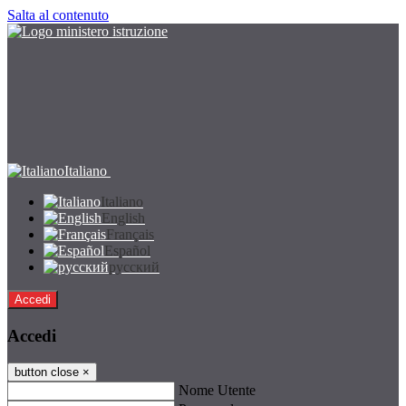
Salta al contenuto
Italiano
Italiano
English
Français
Español
русский
Accedi
Accedi
button close
×
Nome Utente