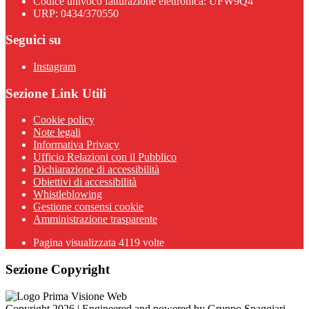
Codice univoco fatturazione elettronica: UFW9Q4
URP: 0434/370550
Seguici su
Instagram
Sezione Link Utili
Cookie policy
Note legali
Informativa Privacy
Ufficio Relazioni con il Pubblico
Dichiarazione di accessibilità
Obiettivi di accessibilità
Whistleblowing
Gestione consensi cookie
Amministrazione trasparente
Pagina visualizzata
4119
volte
Sezione Copyright
Copyright 2026 | Engineered and powered by Gruppo Spaggiari