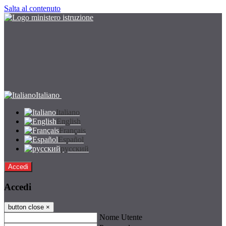
Salta al contenuto
Italiano
Italiano
English
Français
Español
русский
Accedi
Accedi
button close
×
Nome Utente