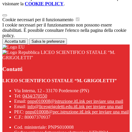
visionare la
COOKIE POLICY
.
Cookie necessari per il funzionamento
I cookie necessari per il funzionamento non possono essere
disabilitati. È possibile consultare l'elenco nella pagina della cookie
policy.
Accetta tutti
Salva le preferenze
LICEO SCIENTIFICO STATALE “M.
GRIGOLETTI”
Contatti
LICEO SCIENTIFICO STATALE “M. GRIGOLETTI”
Via Interna, 12 - 33170 Pordenone (PN)
Tel:
0434/370550
Email:
pnps010008@istruzione.it
Link per inviare una mail
Email:
info@liceogrigoletti.edu.it
Link per inviare una mail
PEC:
pnps010008@pec.istruzione.it
Link per inviare una mail
C.F.: 80007370937
Cod. ministeriale: PNPS010008