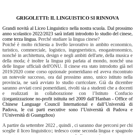
GRIGOLETTI: IL LINGUISTICO SI RINNOVA
Grandi novità al Liceo Linguistico nella nostra scuola. Dal prossimo
anno scolastico 2022/2023 sarà infatti introdotto lo studio del cinese,
come terza lingua.
Perché studiare la lingua cinese?
Poiché è molto richiesta a livello lavorativo in ambito economico,
turistico, commerciale, logistico, ingegneristico, enogastronomico,
nonché in architettura, design e negli ambiti dell'arte, della musica e
della moda; è inoltre la lingua più parlata al mondo, nonché una
delle lingue ufficiali dell'ONU. Il cinese era stato introdotto già nel
2019/2020 come corso opzionale pomeridiano ed aveva riscontrato
un notevole successo, ora dal prossimo anno, unico istituto nella
provincia, ne sarà avviato lo studio curricolare. Già da dicembre
saranno avviati corsi pomeridiani, rivolti sia a studenti che a docenti
e realizzati in collaborazione con l’Istituto Confucio
(
(organizzazione no-profit istituita nel 2009 dall’Hanban - Office of
Chinese Language Council International e dall’Università di
Padova, le cui parti esecutive sono l’Università di Padova e
l’Università di Guangzhou)
A partire da settembre 2022 , quindi , ci saranno due percorsi per chi
sceglie il liceo linguistico:; tedesco come seconda lingua e spagnolo