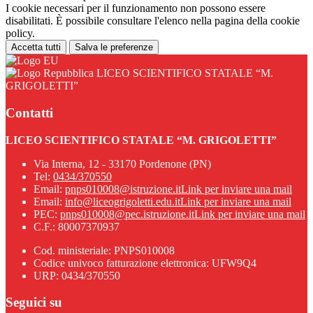
I cookie necessari per il funzionamento non possono essere
disabilitati. È possibile consultare l'elenco nella pagina della cookie
policy.
Accetta tutti
Salva le preferenze
LICEO SCIENTIFICO STATALE “M.
GRIGOLETTI”
Contatti
LICEO SCIENTIFICO STATALE “M. GRIGOLETTI”
Via Interna, 12 - 33170 Pordenone (PN)
Tel:
0434/370550
Email:
pnps010008@istruzione.it
Link per inviare una mail
Email:
info@liceogrigoletti.edu.it
Link per inviare una mail
PEC:
pnps010008@pec.istruzione.it
Link per inviare una mail
C.F.: 80007370937
Cod. ministeriale: PNPS010008
Codice univoco fatturazione elettronica: UFW9Q4
URP: 0434/370550
Seguici su