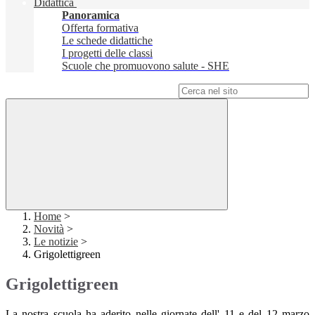
Didattica
Panoramica
Offerta formativa
Le schede didattiche
I progetti delle classi
Scuole che promuovono salute - SHE
Campo di ricerca per le pagine del sito
Home
>
Novità
>
Le notizie
>
Grigolettigreen
Grigolettigreen
La nostra scuola ha aderito nelle giornate dell' 11 e del 12 marzo