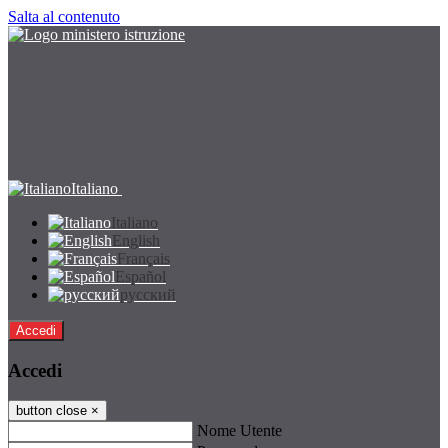
Salta al contenuto
Italiano
Italiano
English
Français
Español
русский
Accedi
Accedi
button close
×
Nome Utente