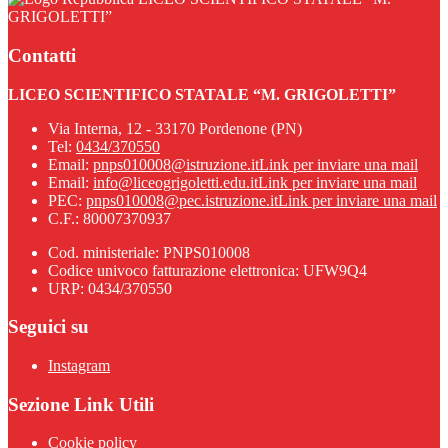
GRIGOLETTI”
Contatti
LICEO SCIENTIFICO STATALE “M. GRIGOLETTI”
Via Interna, 12 - 33170 Pordenone (PN)
Tel:
0434/370550
Email:
pnps010008@istruzione.it
Link per inviare una mail
Email:
info@liceogrigoletti.edu.it
Link per inviare una mail
PEC:
pnps010008@pec.istruzione.it
Link per inviare una mail
C.F.: 80007370937
Cod. ministeriale: PNPS010008
Codice univoco fatturazione elettronica: UFW9Q4
URP: 0434/370550
Seguici su
Instagram
Sezione Link Utili
Cookie policy