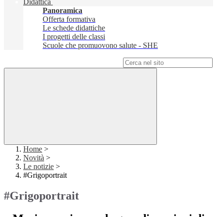
Didattica
Panoramica
Offerta formativa
Le schede didattiche
I progetti delle classi
Scuole che promuovono salute - SHE
Campo di ricerca per le pagine del sito
Home
>
Novità
>
Le notizie
>
#Grigoportrait
#Grigoportrait