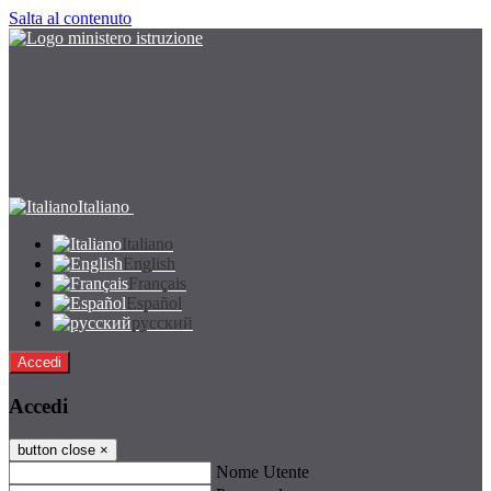
Salta al contenuto
Italiano
Italiano
English
Français
Español
русский
Accedi
Accedi
button close
×
Nome Utente