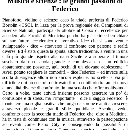
Musica e scienze : le grandi passioni di
Federico
Pianoforte, violino e scienze: ecco la triade preferita di Federico
Bortolin 4CSCI. In lizza per la prova regionale dei Campionati di
Scienze Naturali, partecipa da ottobre al Corso di eccellenze per
accedere alla Facoltà di Medicina perché ha già le idee ben chiare
sul suo futuro accademico e lavorativo. Idee che si sono venute
sviluppando - dice – attraverso il confronto con persone e realtà
diverse. Ed è stata questa la spinta, allora tredicenne, a venire in una
città più grande rispetto alla natia Sacile e a superare il timore
suscitato da una scuola grande e complessa e da un edificio
apparentemente possente, agli occhi di un giovane adolescente. “
Avrei potuto scegliere la comodità – dice Federico – ed invece sulla
scorta di esigenze allora non ancora esplicite, ho scelto la via più
difficile e qui ho costruito e trovato il mio equilibrio tra amici nuovi
e modalità diverse di confronto, in una scuola che offre moltissimo”.
Certo, a volte, tante attività insieme possono generare un po’ di
confusione e di stress, ma l’importante – dice il saggio Federico- è
mantenere una soglia positiva che funga da sprone e aiuti a crescere,
attraverso piccole e grandi sfide quotidiane. Ascolto, vedo,
confronto ecco la seconda triade di Federico che, oltre a Medicina,
ha in testa di continuare con la musica, attraverso la partecipazione
ad eventi come Piano City e conseguendo la possibilità di
ammissione al Conservatorio, “ perché la musica – conclude – è il