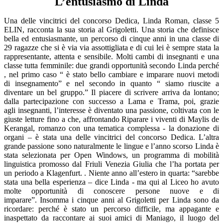
L’entusiasmo di Linda
Una delle vincitrici del concorso Dedica, Linda Roman, classe 5
ELIN, racconta la sua storia al Grigoletti. Una storia che definisce
bella ed entusiasmante, un percorso di cinque anni in una classe di
29 ragazze che si è via via assottigliata e di cui lei è sempre stata la
rappresentante, attenta e sensibile. Molti cambi di insegnanti e una
classe tutta femminile: due grandi opportunità secondo Linda perché
, nel primo caso “ è stato bello cambiare e imparare nuovi metodi
di insegnamento” e nel secondo in quanto “ siamo riuscite a
diventare un bel gruppo.” Il piacere di scrivere arriva da lontano;
dalla partecipazione con successo a Lama e Trama, poi, grazie
agli insegnanti, l’interesse è diventato una passione, coltivata con le
giuste letture fino a che, affrontando Riparare i viventi di Maylis de
Kerangal, romanzo con una tematica complessa - la donazione di
organi – è stata una delle vincitrici del concorso Dedica. L’altra
grande passione sono naturalmente le lingue e l’anno scorso Linda è
stata selezionata per Open Windows, un programma di mobilità
linguistica promosso dal Friuli Venezia Giulia che l’ha portata per
un periodo a Klagenfurt. . Niente anno all’estero in quarta: “sarebbe
stata una bella esperienza – dice Linda - ma qui al Liceo ho avuto
molte opportunità di conoscere persone nuove e di
imparare”. Insomma i cinque anni al Grigoletti per Linda sono da
ricordare: perché è stato un percorso difficile, ma appagante e
inaspettato da raccontare ai suoi amici di Maniago, il luogo del