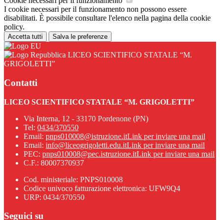
Cookie necessari per il funzionamento
I cookie necessari per il funzionamento non possono essere
disabilitati. È possibile consultare l'elenco nella pagina della cookie
policy.
Accetta tutti
Salva le preferenze
LICEO SCIENTIFICO STATALE “M.
GRIGOLETTI”
Contatti
LICEO SCIENTIFICO STATALE “M. GRIGOLETTI”
Via Interna, 12 - 33170 Pordenone (PN)
Tel:
0434/370550
Email:
pnps010008@istruzione.it
Link per inviare una mail
Email:
info@liceogrigoletti.edu.it
Link per inviare una mail
PEC:
pnps010008@pec.istruzione.it
Link per inviare una mail
C.F.: 80007370937
Cod. ministeriale: PNPS010008
Codice univoco fatturazione elettronica: UFW9Q4
URP: 0434/370550
Seguici su