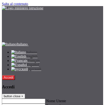
Salta al contenuto
Italiano
Italiano
English
Français
Español
русский
Accedi
Accedi
button close
×
Nome Utente