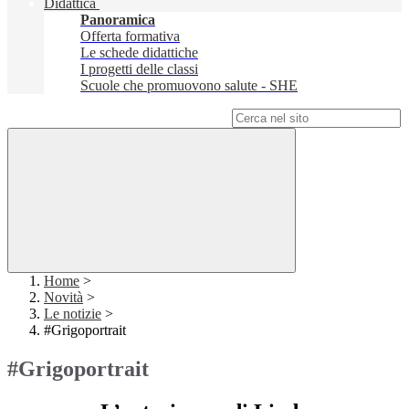
Didattica
Panoramica
Offerta formativa
Le schede didattiche
I progetti delle classi
Scuole che promuovono salute - SHE
Campo di ricerca per le pagine del sito
Home
>
Novità
>
Le notizie
>
#Grigoportrait
#Grigoportrait