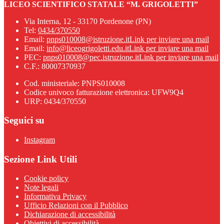
LICEO SCIENTIFICO STATALE “M. GRIGOLETTI”
Via Interna, 12 - 33170 Pordenone (PN)
Tel:
0434/370550
Email:
pnps010008@istruzione.it
Link per inviare una mail
Email:
info@liceogrigoletti.edu.it
Link per inviare una mail
PEC:
pnps010008@pec.istruzione.it
Link per inviare una mail
C.F.: 80007370937
Cod. ministeriale: PNPS010008
Codice univoco fatturazione elettronica: UFW9Q4
URP: 0434/370550
Seguici su
Instagram
Sezione Link Utili
Cookie policy
Note legali
Informativa Privacy
Ufficio Relazioni con il Pubblico
Dichiarazione di accessibilità
Obiettivi di accessibilità