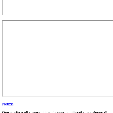
Notizie
Questo sito o gli strumenti terzi da questo utilizzati si avvalgono di