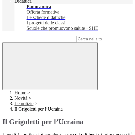
Didattica
Panoramica
Offerta formativa
Le schede didattiche
I progetti delle classi
Scuole che promuovono salute - SHE
Campo di ricerca per le pagine del sito
Home
>
Novità
>
Le notizie
>
Il Grigoletti per l’Ucraina
Il Grigoletti per l’Ucraina
Lunedì 1 aprile si è conclusa la raccolta di beni di prima necessità