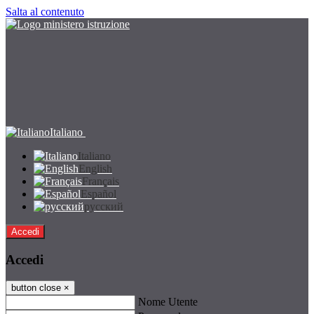
Salta al contenuto
Italiano
Italiano
English
Français
Español
русский
Accedi
Accedi
button close
×
Nome Utente