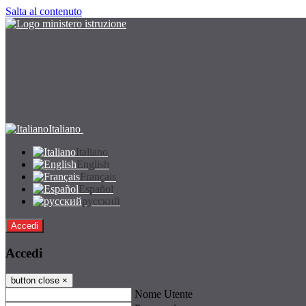
Salta al contenuto
Italiano
Italiano
English
Français
Español
русский
Accedi
Accedi
button close
×
Nome Utente