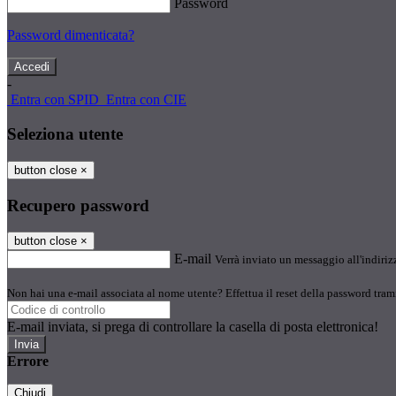
Password
Password dimenticata?
-
Entra con SPID
Entra con CIE
Seleziona utente
button close
×
Recupero password
button close
×
E-mail
Verrà inviato un messaggio all'indirizz
Non hai una e-mail associata al nome utente? Effettua il reset della password tram
E-mail inviata, si prega di controllare la casella di posta elettronica!
Errore
Chiudi