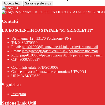
Accetta tutti
Salva le preferenze
LICEO SCIENTIFICO STATALE “M. GRIGO
Contatti
LICEO SCIENTIFICO STATALE “M. GRIGOLETTI”
Via Interna, 12 - 33170 Pordenone (PN)
Tel:
0434/370550
Email:
pnps010008@istruzione.it
Link per inviare una mail
Email:
info@liceogrigoletti.edu.it
Link per inviare una mail
PEC:
pnps010008@pec.istruzione.it
Link per inviare una mail
C.F.: 80007370937
Cod. ministeriale: PNPS010008
Codice univoco fatturazione elettronica: UFW9Q4
URP: 0434/370550
Seguici su
Instagram
Sezione Link Utili