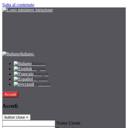
Salta al contenuto
Italiano
Italiano
English
Français
Español
русский
Accedi
Accedi
button close
×
Nome Utente