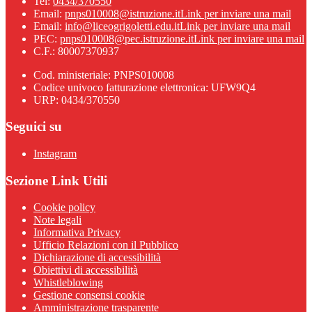
Tel:
0434/370550
Email:
pnps010008@istruzione.it
Link per inviare una mail
Email:
info@liceogrigoletti.edu.it
Link per inviare una mail
PEC:
pnps010008@pec.istruzione.it
Link per inviare una mail
C.F.: 80007370937
Cod. ministeriale: PNPS010008
Codice univoco fatturazione elettronica: UFW9Q4
URP: 0434/370550
Seguici su
Instagram
Sezione Link Utili
Cookie policy
Note legali
Informativa Privacy
Ufficio Relazioni con il Pubblico
Dichiarazione di accessibilità
Obiettivi di accessibilità
Whistleblowing
Gestione consensi cookie
Amministrazione trasparente