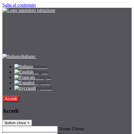
Salta al contenuto
Italiano
Italiano
English
Français
Español
русский
Accedi
Accedi
button close
×
Nome Utente