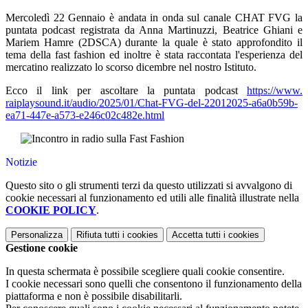
Mercoledì 22 Gennaio è andata in onda sul canale CHAT FVG la
puntata podcast registrata da Anna Martinuzzi, Beatrice Ghiani e
Mariem Hamre (2DSCA) durante la quale è stato approfondito il
tema della fast fashion ed inoltre è stata raccontata l'esperienza del
mercatino realizzato lo scorso dicembre nel nostro Istituto.
Ecco il link per ascoltare la puntata podcast
https://www.
raiplaysound.it/audio/2025/01/
Chat-FVG-del-22012025-
a6a0b59b-
ea71-447e-a573-
e246c02c482e.html
Notizie
Questo sito o gli strumenti terzi da questo utilizzati si avvalgono di
cookie necessari al funzionamento ed utili alle finalità illustrate nella
COOKIE POLICY
.
Personalizza
Rifiuta tutti
i cookies
Accetta tutti
i cookies
Gestione cookie
In questa schermata è possibile scegliere quali cookie consentire.
I cookie necessari sono quelli che consentono il funzionamento della
piattaforma e non è possibile disabilitarli.