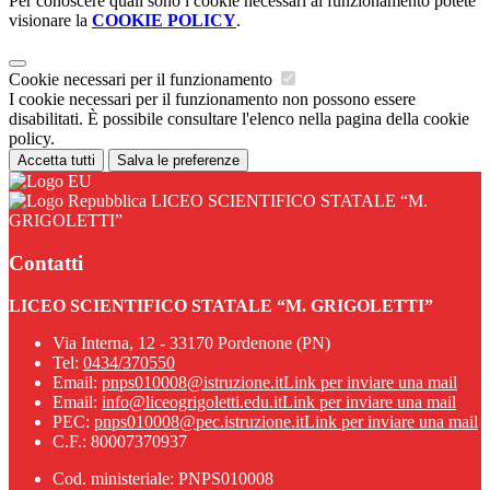
Per conoscere quali sono i cookie necessari al funzionamento potete
visionare la
COOKIE POLICY
.
Cookie necessari per il funzionamento
I cookie necessari per il funzionamento non possono essere
disabilitati. È possibile consultare l'elenco nella pagina della cookie
policy.
Accetta tutti
Salva le preferenze
LICEO SCIENTIFICO STATALE “M.
GRIGOLETTI”
Contatti
LICEO SCIENTIFICO STATALE “M. GRIGOLETTI”
Via Interna, 12 - 33170 Pordenone (PN)
Tel:
0434/370550
Email:
pnps010008@istruzione.it
Link per inviare una mail
Email:
info@liceogrigoletti.edu.it
Link per inviare una mail
PEC:
pnps010008@pec.istruzione.it
Link per inviare una mail
C.F.: 80007370937
Cod. ministeriale: PNPS010008