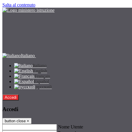
Salta al contenuto
Italiano
Italiano
English
Français
Español
русский
Accedi
Accedi
button close
×
Nome Utente