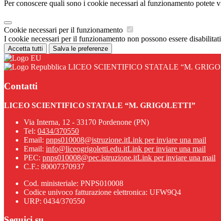
Per conoscere quali sono i cookie necessari al funzionamento potete v
Cookie necessari per il funzionamento
I cookie necessari per il funzionamento non possono essere disabilitati.
Accetta tutti
Salva le preferenze
LICEO SCIENTIFICO STATALE “M. GRIGO
Contatti
LICEO SCIENTIFICO STATALE “M. GRIGOLETTI”
Via Interna, 12 - 33170 Pordenone (PN)
Tel:
0434/370550
Email:
pnps010008@istruzione.it
Link per inviare una mail
Email:
info@liceogrigoletti.edu.it
Link per inviare una mail
PEC:
pnps010008@pec.istruzione.it
Link per inviare una mail
C.F.: 80007370937
Cod. ministeriale: PNPS010008
Codice univoco fatturazione elettronica: UFW9Q4
URP: 0434/370550
Seguici su