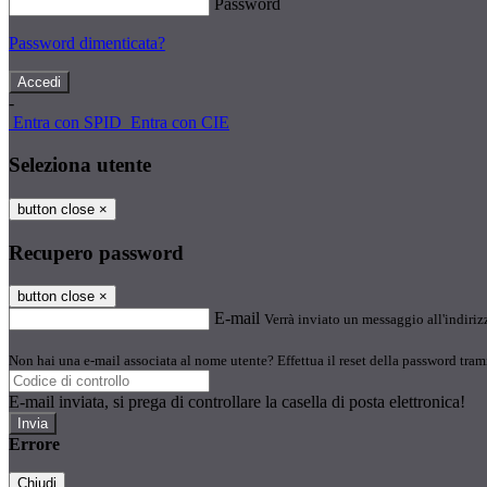
Password
Password dimenticata?
-
Entra con SPID
Entra con CIE
Seleziona utente
button close
×
Recupero password
button close
×
E-mail
Verrà inviato un messaggio all'indirizz
Non hai una e-mail associata al nome utente? Effettua il reset della password tram
E-mail inviata, si prega di controllare la casella di posta elettronica!
Errore
Chiudi