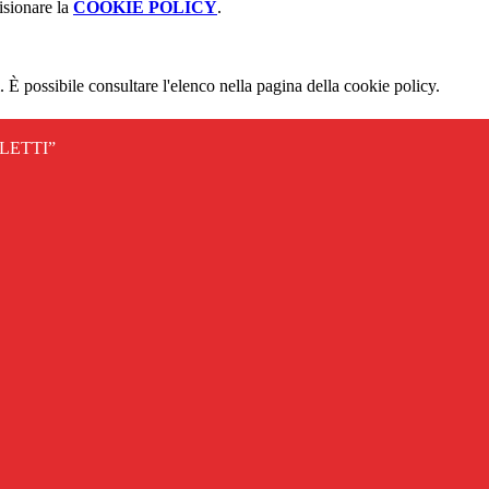
isionare la
COOKIE POLICY
.
 È possibile consultare l'elenco nella pagina della cookie policy.
LETTI”