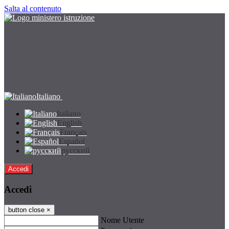
Salta al contenuto
Italiano
Italiano
English
Français
Español
русский
Accedi
Accedi
button close
×
Nome Utente