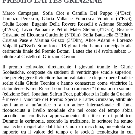
PREMIO LATTES GRINZANE
Marco Campagna, Sofia Ciot e Camilla Del Puppo (4°Dsci),
Lorenzo Peresson, Gloria Vallar e Francesca Vomiero (5°Esci),
Giulia Leotta, Eugenia Della Rovere Rosselli e Arianna Sinosich
(4°Asci), Livia Padoani e Petrut Matei Stefan (3°Dsci), Beatrice
Cristante ed Eleonora Gardonio (5°Dlin), Sofia Battistella (3°Blin) ,
Cristian Pase e Martina Grizzo (3°Dlin), Alice Adami e Lorenzo
Volpatti (4°Bsci). Sono loro i 18 giurati che hanno partecipato alla
cerimonia finale del Premio Bottari Lattes che si è svolta sabato 14
ottobre al Castello di Grinzane Cavour.
Il premio coinvolge direttamente i giovani tramite le Giurie
Scolastiche, composte da studenti di venticinque scuole superiori,
che per eleggere il vincitore hanno valutato le cinque opere finaliste
scelte dalla Giuria Tecnica e hanno consacrato come vincitrice la
statunitense Karen Russell con il suo romanzo "I donatori di sonno"
(edizione Sur). Jonathan Safran Foer, pubblicato in Italia da Guanda,
è invece il vincitore del Premio Speciale Lattes Grinzane, attribuito
ogni anno a un’autrice o a un autore internazionale di fama
riconosciuta a livello mondiale che nel corso del tempo abbia
raccolto un condiviso apprezzamento di critica e di pubblico.
Durante la cerimonia, secondo la tradizione, lo scrittore ha tenuto
una lectio magistralis dal titolo Cuori di macchina, incentrata sul
rapporto tra il valore del tempo e la società tecnologica in cui