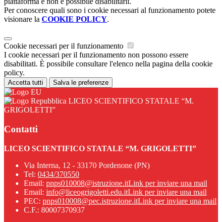
piattaforma e non è possibile disabilitarli.
Per conoscere quali sono i cookie necessari al funzionamento potete
visionare la
COOKIE POLICY
.
Cookie necessari per il funzionamento
I cookie necessari per il funzionamento non possono essere
disabilitati. È possibile consultare l'elenco nella pagina della cookie
policy.
Accetta tutti
Salva le preferenze
LICEO SCIENTIFICO STATALE “M.
GRIGOLETTI”
Contatti
LICEO SCIENTIFICO STATALE “M. GRIGOLETTI”
Via Interna, 12 - 33170 Pordenone (PN)
Tel:
0434/370550
Email:
pnps010008@istruzione.it
Link per inviare una mail
Email:
info@liceogrigoletti.edu.it
Link per inviare una mail
PEC:
pnps010008@pec.istruzione.it
Link per inviare una mail
C.F.: 80007370937