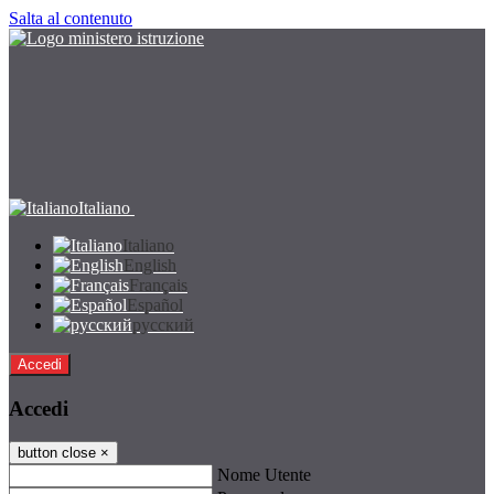
Salta al contenuto
Italiano
Italiano
English
Français
Español
русский
Accedi
Accedi
button close
×
Nome Utente