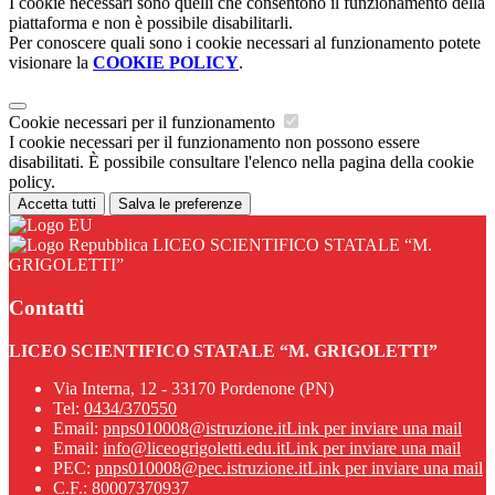
I cookie necessari sono quelli che consentono il funzionamento della
piattaforma e non è possibile disabilitarli.
Per conoscere quali sono i cookie necessari al funzionamento potete
visionare la
COOKIE POLICY
.
Cookie necessari per il funzionamento
I cookie necessari per il funzionamento non possono essere
disabilitati. È possibile consultare l'elenco nella pagina della cookie
policy.
Accetta tutti
Salva le preferenze
LICEO SCIENTIFICO STATALE “M.
GRIGOLETTI”
Contatti
LICEO SCIENTIFICO STATALE “M. GRIGOLETTI”
Via Interna, 12 - 33170 Pordenone (PN)
Tel:
0434/370550
Email:
pnps010008@istruzione.it
Link per inviare una mail
Email:
info@liceogrigoletti.edu.it
Link per inviare una mail
PEC:
pnps010008@pec.istruzione.it
Link per inviare una mail
C.F.: 80007370937