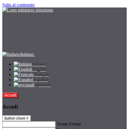
Salta al contenuto
Italiano
Italiano
English
Français
Español
русский
Accedi
Accedi
button close
×
Nome Utente