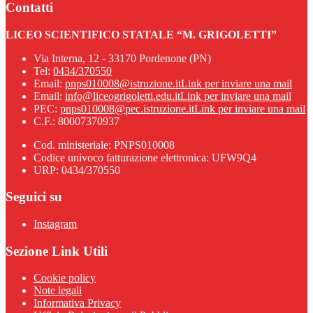
Contatti
LICEO SCIENTIFICO STATALE “M. GRIGOLETTI”
Via Interna, 12 - 33170 Pordenone (PN)
Tel:
0434/370550
Email:
pnps010008@istruzione.it
Link per inviare una mail
Email:
info@liceogrigoletti.edu.it
Link per inviare una mail
PEC:
pnps010008@pec.istruzione.it
Link per inviare una mail
C.F.: 80007370937
Cod. ministeriale: PNPS010008
Codice univoco fatturazione elettronica: UFW9Q4
URP: 0434/370550
Seguici su
Instagram
Sezione Link Utili
Cookie policy
Note legali
Informativa Privacy