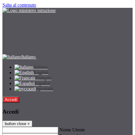
Salta al contenuto
Italiano
Italiano
English
Français
Español
русский
Accedi
Accedi
button close
×
Nome Utente