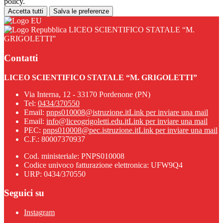
policy.
Accetta tutti
Salva le preferenze
LICEO SCIENTIFICO STATALE “M.
GRIGOLETTI”
Contatti
LICEO SCIENTIFICO STATALE “M. GRIGOLETTI”
Via Interna, 12 - 33170 Pordenone (PN)
Tel:
0434/370550
Email:
pnps010008@istruzione.it
Link per inviare una mail
Email:
info@liceogrigoletti.edu.it
Link per inviare una mail
PEC:
pnps010008@pec.istruzione.it
Link per inviare una mail
C.F.: 80007370937
Cod. ministeriale: PNPS010008
Codice univoco fatturazione elettronica: UFW9Q4
URP: 0434/370550
Seguici su
Instagram