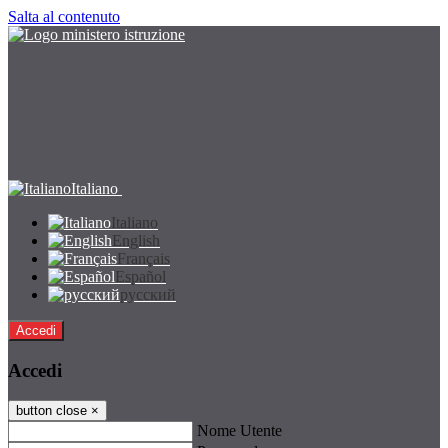
Salta al contenuto
Italiano
Italiano
English
Français
Español
русский
Accedi
Accedi
button close
×
Nome Utente