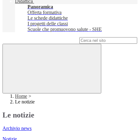
Didattica
Panoramica
Offerta formativa
Le schede didattiche
I progetti delle classi
Scuole che promuovono salute - SHE
Campo di ricerca per le pagine del sito
Home
>
Le notizie
Le notizie
Archivio news
Notizie