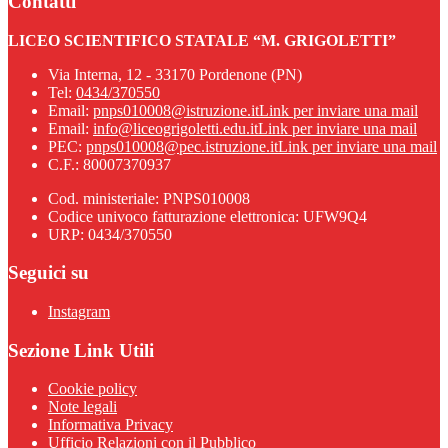
Contatti
LICEO SCIENTIFICO STATALE “M. GRIGOLETTI”
Via Interna, 12 - 33170 Pordenone (PN)
Tel:
0434/370550
Email:
pnps010008@istruzione.it
Link per inviare una mail
Email:
info@liceogrigoletti.edu.it
Link per inviare una mail
PEC:
pnps010008@pec.istruzione.it
Link per inviare una mail
C.F.: 80007370937
Cod. ministeriale: PNPS010008
Codice univoco fatturazione elettronica: UFW9Q4
URP: 0434/370550
Seguici su
Instagram
Sezione Link Utili
Cookie policy
Note legali
Informativa Privacy
Ufficio Relazioni con il Pubblico