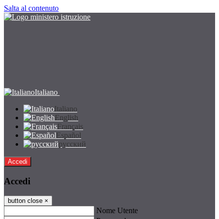
Salta al contenuto
Italiano
Italiano
English
Français
Español
русский
Accedi
Accedi
button close
×
Nome Utente