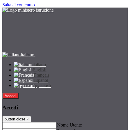
Salta al contenuto
Italiano
Italiano
English
Français
Español
русский
Accedi
Accedi
button close
×
Nome Utente