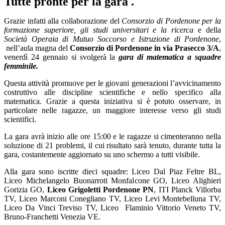
Tutte pronte per la gara .
Grazie infatti alla collaborazione del
Consorzio di Pordenone per la
formazione superiore, gli studi universitari e la ricerca
e della
Società Operaia di Mutuo Soccorso e Istruzione di Pordenone
,
nell’aula magna del
Consorzio di Pordenone in via Prasecco 3/A
,
venerdì 24 gennaio si svolgerà la
gara di matematica a squadre
femminile.
Questa attività promuove per le giovani generazioni l’avvicinamento
costruttivo alle discipline scientifiche e nello specifico alla
matematica. Grazie a questa iniziativa si è potuto osservare, in
particolare nelle ragazze, un maggiore interesse verso gli studi
scientifici.
La gara avrà inizio alle ore 15:00 e le ragazze si cimenteranno nella
soluzione di 21 problemi, il cui risultato sarà tenuto, durante tutta la
gara, costantemente aggiornato su uno schermo a tutti visibile.
Alla gara sono iscritte dieci squadre: Liceo Dal Piaz Feltre BL,
Liceo Michelangelo Buonarroti Monfalcone GO, Liceo Alighieri
Gorizia GO,
Liceo Grigoletti Pordenone PN
, ITI Planck Villorba
TV, Liceo Marconi Conegliano TV, Liceo Levi Montebelluna TV,
Liceo Da Vinci Treviso TV, Liceo Flaminio Vittorio Veneto TV,
Bruno-Franchetti Venezia VE.