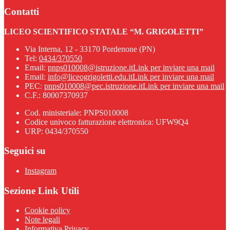
Contatti
LICEO SCIENTIFICO STATALE “M. GRIGOLETTI”
Via Interna, 12 - 33170 Pordenone (PN)
Tel:
0434/370550
Email:
pnps010008@istruzione.it
Link per inviare una mail
Email:
info@liceogrigoletti.edu.it
Link per inviare una mail
PEC:
pnps010008@pec.istruzione.it
Link per inviare una mail
C.F.: 80007370937
Cod. ministeriale: PNPS010008
Codice univoco fatturazione elettronica: UFW9Q4
URP: 0434/370550
Seguici su
Instagram
Sezione Link Utili
Cookie policy
Note legali
Informativa Privacy