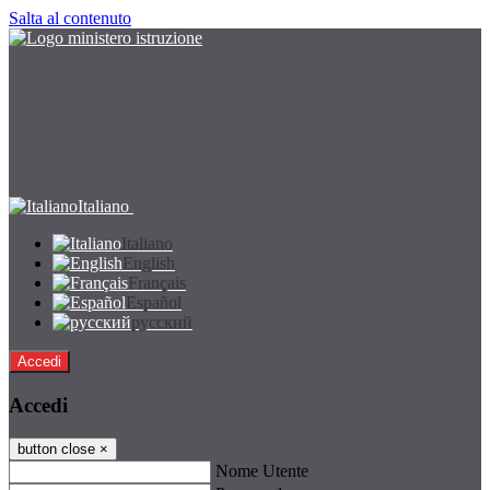
Salta al contenuto
Italiano
Italiano
English
Français
Español
русский
Accedi
Accedi
button close
×
Nome Utente