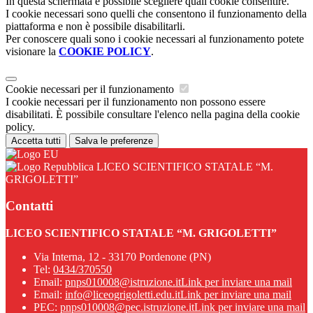
In questa schermata è possibile scegliere quali cookie consentire.
I cookie necessari sono quelli che consentono il funzionamento della
piattaforma e non è possibile disabilitarli.
Per conoscere quali sono i cookie necessari al funzionamento potete
visionare la
COOKIE POLICY
.
Cookie necessari per il funzionamento
I cookie necessari per il funzionamento non possono essere
disabilitati. È possibile consultare l'elenco nella pagina della cookie
policy.
Accetta tutti
Salva le preferenze
LICEO SCIENTIFICO STATALE “M.
GRIGOLETTI”
Contatti
LICEO SCIENTIFICO STATALE “M. GRIGOLETTI”
Via Interna, 12 - 33170 Pordenone (PN)
Tel:
0434/370550
Email:
pnps010008@istruzione.it
Link per inviare una mail
Email:
info@liceogrigoletti.edu.it
Link per inviare una mail
PEC:
pnps010008@pec.istruzione.it
Link per inviare una mail