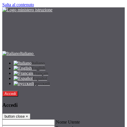
Salta al contenuto
Italiano
Italiano
English
Français
Español
русский
Accedi
Accedi
button close
×
Nome Utente