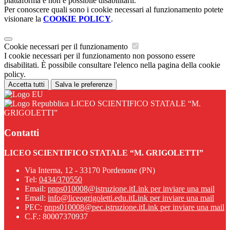
piattaforma e non è possibile disabilitarli.
Per conoscere quali sono i cookie necessari al funzionamento potete
visionare la
COOKIE POLICY
.
Cookie necessari per il funzionamento
I cookie necessari per il funzionamento non possono essere
disabilitati. È possibile consultare l'elenco nella pagina della cookie
policy.
Accetta tutti
Salva le preferenze
LICEO SCIENTIFICO STATALE “M.
GRIGOLETTI”
Contatti
LICEO SCIENTIFICO STATALE “M. GRIGOLETTI”
Via Interna, 12 - 33170 Pordenone (PN)
Tel:
0434/370550
Email:
pnps010008@istruzione.it
Link per inviare una mail
Email:
info@liceogrigoletti.edu.it
Link per inviare una mail
PEC:
pnps010008@pec.istruzione.it
Link per inviare una mail
C.F.: 80007370937