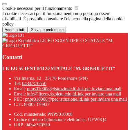
Cookie necessari per il funzionamento
I cookie necessari per il funzionamento non possono essere
disabilitati. È possibile consultare l'elenco nella pagina della cookie
policy.
Accetta tutti
Salva le preferenze
LICEO SCIENTIFICO STATALE “M.
GRIGOLETTI”
Contatti
LICEO SCIENTIFICO STATALE “M. GRIGOLETTI”
Via Interna, 12 - 33170 Pordenone (PN)
Tel:
0434/370550
Email:
pnps010008@istruzione.it
Link per inviare una mail
Email:
info@liceogrigoletti.edu.it
Link per inviare una mail
PEC:
pnps010008@pec.istruzione.it
Link per inviare una mail
C.F.: 80007370937
Cod. ministeriale: PNPS010008
Codice univoco fatturazione elettronica: UFW9Q4
URP: 0434/370550