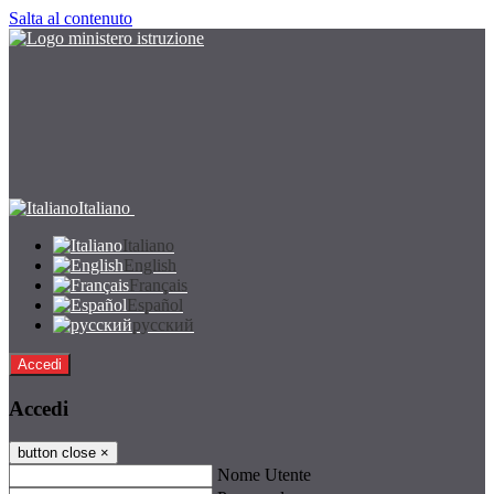
Salta al contenuto
Italiano
Italiano
English
Français
Español
русский
Accedi
Accedi
button close
×
Nome Utente