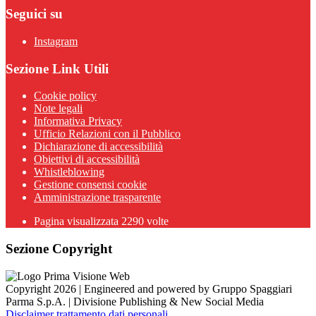
Seguici su
Instagram
Sezione Link Utili
Cookie policy
Note legali
Informativa Privacy
Ufficio Relazioni con il Pubblico
Dichiarazione di accessibilità
Obiettivi di accessibilità
Whistleblowing
Gestione consensi cookie
Amministrazione trasparente
Pagina visualizzata
2290
volte
Sezione Copyright
Copyright 2026 | Engineered and powered by Gruppo Spaggiari
Parma S.p.A. | Divisione Publishing & New Social Media
Disclaimer trattamento dati personali