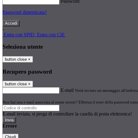
Password
Password dimenticata?
-
Entra con SPID
Entra con CIE
Seleziona utente
button close
×
Recupero password
button close
×
E-mail
Verrà inviato un messaggio all'indirizz
Non hai una e-mail associata al nome utente? Effettua il reset della password tram
E-mail inviata, si prega di controllare la casella di posta elettronica!
Errore
Chiudi