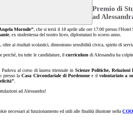
Premio di St
ad Alessandr
“Angela Mormile”
,
che si terrà il 18 aprile alle ore 17:00 presso l'Hot
mante
, ex studentessa del nostro liceo, diplomatasi lo scorso anno.
re ai risultati scolastici, dimostrano sensibilità civica, spirito di serv
 perché, tra tutte le candidature, il
curriculum
di Alessandra ha colpito
di Padova al corso di laurea triennale in
Scienze Politiche, Relazioni 
io presso la
Casa Circondariale di Pordenone
e il
volontariato a s
elicità”
.
ratulazioni ad Alessandra!
kie necessari al funzionamento ed utili alle finalità illustrate nella
COO