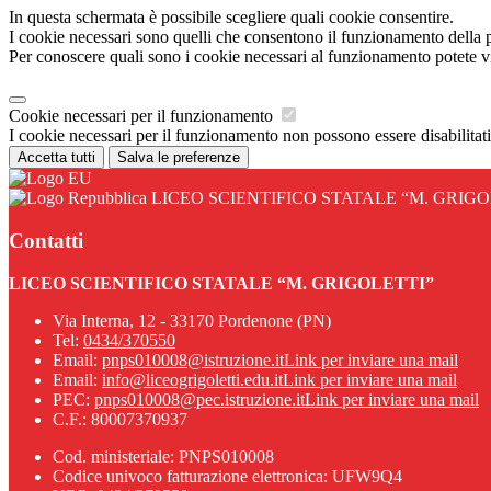
In questa schermata è possibile scegliere quali cookie consentire.
I cookie necessari sono quelli che consentono il funzionamento della pi
Per conoscere quali sono i cookie necessari al funzionamento potete v
Cookie necessari per il funzionamento
I cookie necessari per il funzionamento non possono essere disabilitati.
Accetta tutti
Salva le preferenze
LICEO SCIENTIFICO STATALE “M. GRIGO
Contatti
LICEO SCIENTIFICO STATALE “M. GRIGOLETTI”
Via Interna, 12 - 33170 Pordenone (PN)
Tel:
0434/370550
Email:
pnps010008@istruzione.it
Link per inviare una mail
Email:
info@liceogrigoletti.edu.it
Link per inviare una mail
PEC:
pnps010008@pec.istruzione.it
Link per inviare una mail
C.F.: 80007370937
Cod. ministeriale: PNPS010008
Codice univoco fatturazione elettronica: UFW9Q4