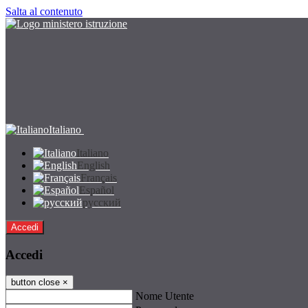
Salta al contenuto
Italiano
Italiano
English
Français
Español
русский
Accedi
Accedi
button close
×
Nome Utente