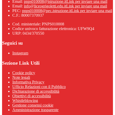
Email:
pnps010008@istruzione.it
Link per inviare una mail
Email:
info@liceogrigoletti.edu.it
Link per inviare una mail
PEC:
pnps010008@pec.istruzione.it
Link per inviare una mail
C.F.: 80007370937
Cod. ministeriale: PNPS010008
Codice univoco fatturazione elettronica: UFW9Q4
URP: 0434/370550
Seguici su
Instagram
Sezione Link Utili
Cookie policy
Note legali
Informativa Privacy
Ufficio Relazioni con il Pubblico
Dichiarazione di accessibilità
Obiettivi di accessibilità
Whistleblowing
Gestione consensi cookie
Amministrazione trasparente