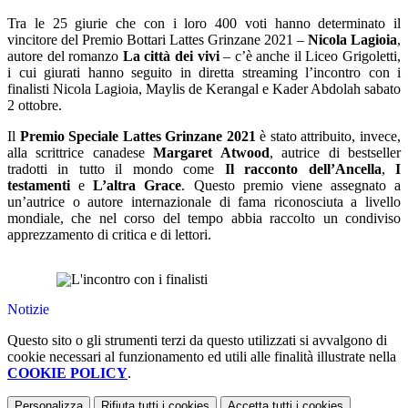
Tra le 25 giurie che con i loro 400 voti hanno determinato il
vincitore del Premio Bottari Lattes Grinzane 2021 –
Nicola Lagioia
,
autore del romanzo
La città dei vivi
– c’è anche il Liceo Grigoletti,
i cui giurati hanno seguito in diretta streaming l’incontro con i
finalisti Nicola Lagioia, Maylis de Kerangal e Kader Abdolah sabato
2 ottobre.
Il
Premio Speciale Lattes Grinzane 2021
è stato attribuito, invece,
alla scrittrice canadese
Margaret Atwood
, autrice di bestseller
tradotti in tutto il mondo come
Il racconto dell’Ancella
,
I
testamenti
e
L’altra Grace
. Questo premio viene assegnato a
un’autrice o autore internazionale di fama riconosciuta a livello
mondiale, che nel corso del tempo abbia raccolto un condiviso
apprezzamento di critica e di lettori.
Notizie
Questo sito o gli strumenti terzi da questo utilizzati si avvalgono di
cookie necessari al funzionamento ed utili alle finalità illustrate nella
COOKIE POLICY
.
Personalizza
Rifiuta tutti
i cookies
Accetta tutti
i cookies