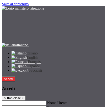
Salta al contenuto
Italiano
Italiano
English
Français
Español
русский
Accedi
Accedi
button close
×
Nome Utente