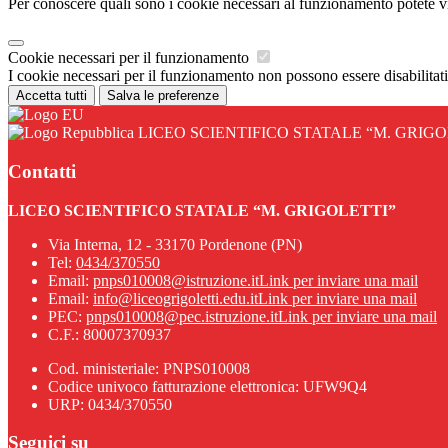
Per conoscere quali sono i cookie necessari al funzionamento potete v
Cookie necessari per il funzionamento
I cookie necessari per il funzionamento non possono essere disabilitati.
Accetta tutti
Salva le preferenze
LICEO SCIENTIFICO STATALE “M. GRIGO
Contatti
LICEO SCIENTIFICO STATALE “M. GRIGOLETTI”
Via Interna, 12 - 33170 Pordenone (PN)
Tel:
0434/370550
Email:
pnps010008@istruzione.it
Link per inviare una mail
Email:
info@liceogrigoletti.edu.it
Link per inviare una mail
PEC:
pnps010008@pec.istruzione.it
Link per inviare una mail
C.F.: 80007370937
Cod. ministeriale: PNPS010008
Codice univoco fatturazione elettronica: UFW9Q4
URP: 0434/370550
Seguici su