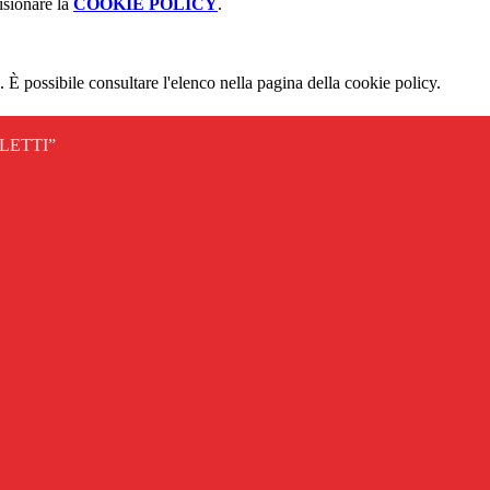
isionare la
COOKIE POLICY
.
 È possibile consultare l'elenco nella pagina della cookie policy.
LETTI”