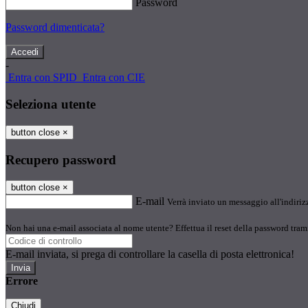
Password
Password dimenticata?
-
Entra con SPID
Entra con CIE
Seleziona utente
button close
×
Recupero password
button close
×
E-mail
Verrà inviato un messaggio all'indirizz
Non hai una e-mail associata al nome utente? Effettua il reset della password tram
E-mail inviata, si prega di controllare la casella di posta elettronica!
Errore
Chiudi