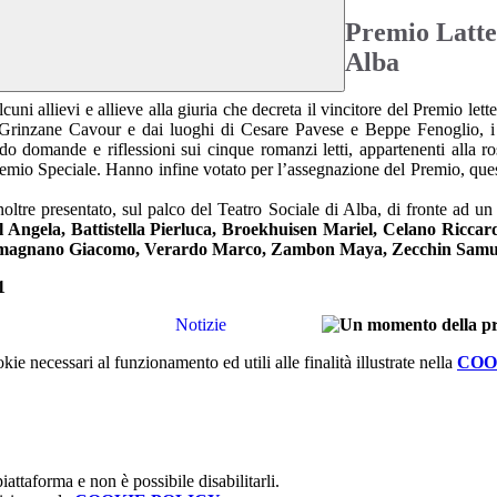
Premio Lattes
Alba
cuni allievi e allieve alla giuria che decreta il vincitore del Premio le
di Grinzane Cavour e dai luoghi di Cesare Pavese e Beppe Fenoglio, i n
endo domande e riflessioni sui cinque romanzi letti, appartenenti alla 
Premio Speciale. Hanno infine votato per l’assegnazione del Premio, qu
a inoltre presentato, sul palco del Teatro Sociale di Alba, di fronte ad
el Angela, Battistella Pierluca, Broekhuisen Mariel, Celano Ricca
a, Romagnano Giacomo, Verardo Marco, Zambon Maya, Zecchin Samu
Notizie
kie necessari al funzionamento ed utili alle finalità illustrate nella
COO
attaforma e non è possibile disabilitarli.