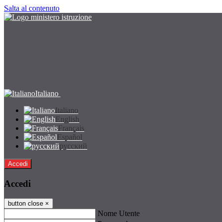
Salta al contenuto
Italiano
Italiano
English
Français
Español
русский
Accedi
Accedi
button close
×
Nome Utente