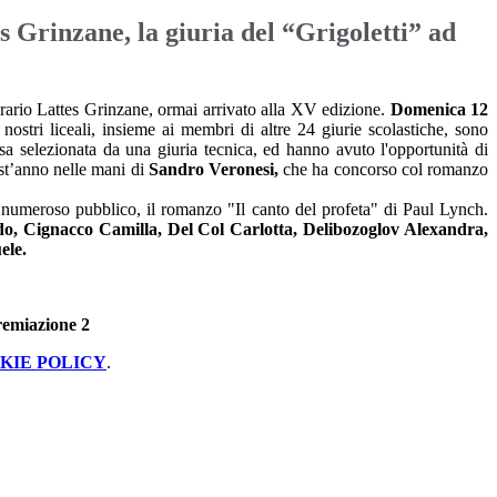
 Grinzane, la giuria del “Grigoletti” ad
tterario Lattes Grinzane, ormai arrivato alla XV edizione.
Domenica 12
ostri liceali, insieme ai membri di altre 24 giurie scolastiche, sono
rosa selezionata da una giuria tecnica, ed hanno avuto l'opportunità di
est’anno nelle mani di
Sandro Veronesi,
che ha concorso col romanzo
 un numeroso pubblico, il romanzo "Il canto del profeta" di Paul Lynch.
rdo, Cignacco Camilla, Del Col Carlotta, Delibozoglov Alexandra,
ele.
KIE POLICY
.