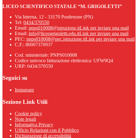
LICEO SCIENTIFICO STATALE “M. GRIGOLETTI”
Via Interna, 12 - 33170 Pordenone (PN)
Tel:
0434/370550
Email:
pnps010008@istruzione.it
Link per inviare una mail
Email:
info@liceogrigoletti.edu.it
Link per inviare una mail
PEC:
pnps010008@pec.istruzione.it
Link per inviare una mail
C.F.: 80007370937
Cod. ministeriale: PNPS010008
Codice univoco fatturazione elettronica: UFW9Q4
URP: 0434/370550
Seguici su
Instagram
Sezione Link Utili
Cookie policy
Note legali
Informativa Privacy
Ufficio Relazioni con il Pubblico
Dichiarazione di accessibilità