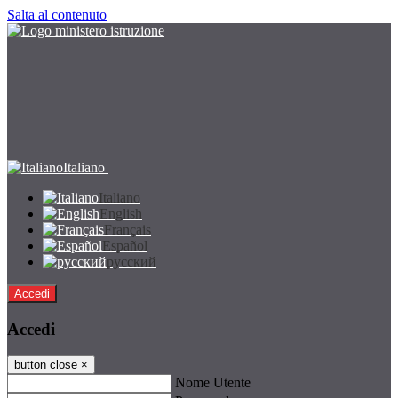
Salta al contenuto
Italiano
Italiano
English
Français
Español
русский
Accedi
Accedi
button close
×
Nome Utente