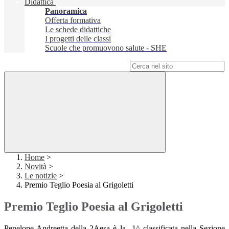
Didattica
Panoramica
Offerta formativa
Le schede didattiche
I progetti delle classi
Scuole che promuovono salute - SHE
Campo di ricerca per le pagine del sito
Home
>
Novità
>
Le notizie
>
Premio Teglio Poesia al Grigoletti
Premio Teglio Poesia al Grigoletti
Penelope Andreetta della 2Aesa è la 1^ classificata nella Sezione