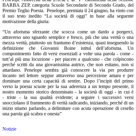
BARBA ZEP, categoria Scuole Secondarie di Secondo Grado, del
Premio Teglio Poesia. Penelope, premiata il 24 giugno, ha vinto con
il suo testo inedito “La società di oggi” in base alla seguente
motivazione della giuria:
“Un aforisma sferzante che scocca come un dardo a porgerci,
attraverso uno sguardo semplice e fresco, più che una verità o una
mezza verità, piuttosto un frantumo d’esistenza, quasi inseguendo la
definizione che Giovanni Boine istituì dell’aforisma. Un
componimento fatto di versi essenziali a volte una parola - come -
tutt’al più una locuzione - per piacere a qualcuno - che colpiscono
perché scritti da una giovanissima autrice, che non esitano, non si
attardano. Penelope sembra già conoscere la via per produrre
incanto nel lettore seppur attraverso una percezione amara e per
dominare una certa capacità di sentire. Dopo l’incipit del primo
verso la poesia scuote per la sua aderenza a un tempo presente, il
nostro momento storico denominato - la società di oggi - in cui è
- triste - la sua qualità evidente; a seguire i successivi versi
snocciolano il frammento di verità radicando, iniziando, perché di un
inizio stiamo parlando, a delimitare con acuta operazione di cesello
una parola già scabra e onesta”
Notizie